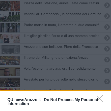
Piazza della Stazione, aiuole usate come cestini
Vandali al "Campaccio", la condanna del Comune
Padre morto in moto, il dramma di due comunità
Il miglior giardino fiorito è di una mamma aretina
Arezzo e le sue bellezze: Piero della Francesca
Il treno del Milite Ignoto emoziona Arezzo
Vola l'economia aretina, ora il consolidamento
Arrestato per furto due volte nello stesso giorno
Torna la fiera della Santissima Annunziata
QUInewsArezzo.it -
Do Not Process My Personal
I ricercatori "invadono" la città
Information