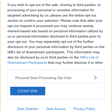
Arezzo pronta al ritorno, è Mercato Internazionale
If you wish to opt-out of the sale, sharing to third parties, or
processing of your personal or sensitive information for
Vince 100mila euro e manda regali alle bariste
targeted advertising by us, please use the below opt-out
section to confirm your selection. Please note that after your
Corona in ricordo dei "volontari della libertà"
opt-out request is processed you may continue seeing
interest-based ads based on personal information utilized by
Il venerdì nei Quartieri, sold out biglietti
us or personal information disclosed to third parties prior to
your opt-out. You may separately opt-out of the further
Omaggio della Giostra alla Madonna del Conforto
disclosure of your personal information by third parties on the
IAB’s list of downstream participants. This information may
​Il presidente Giani in visita al San Donato
also be disclosed by us to third parties on the
IAB’s List of
Downstream Participants
that may further disclose it to other
​Tutte le offerte di lavoro in provincia di Arezzo
third parties.
Personal Data Processing Opt Outs
Pasquini dona una sua opera alla città di Arezzo
Inaugurato il giardino interno della Casa Pia
CONFIRM
Pistola in pugno nel chiosco di fiori
Data Deletion
Data Access
Privacy Policy
Giro d'Italia, sale la febbre del tifosi toscani