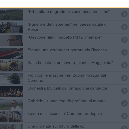
"Erba alta e degrado, ci vuole più attenzione"
"Funerale del risparmio" nel paese natale di
Renzi
"Gestione rifiuti, modello Pd fallimentare"
Sfonda una vetrina per portare via l’incasso
Salta la festa di primavera, niente "Maggiolata"
Fiori con le mascherine: Buona Pasqua dal
Comune
Orchestra Multietnica, omaggio ai cantautori
Gabriele, l’uomo che dà profumo al mondo
Lavori nelle scuole, il Comune raddoppia
Una giornata sul futuro delle Acli