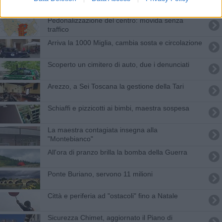
Pedonalizzazione del centro: movida senza
traffico
Arriva la 1000 Miglia, cambia sosta e circolazione
Scoperto un cimitero di auto, due i denunciati
Arezzo, a Sei Toscana la gestione della Tari
Schiaffi e pizzicotti ai bimbi, maestra sospesa
La maestra contagiata insegna alla
"Montebianco"
All'ora di pranzo brilla la bomba della Guerra
​Ponte Buriano, servono 11 milioni
Città e periferia ad "ostacoli" fino a Natale
Sicurezza Chimet, aggiornato il Piano di