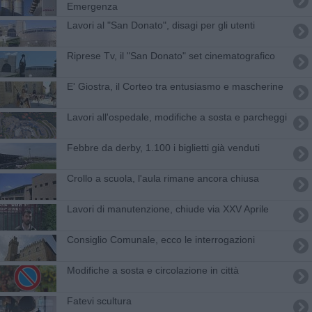
Emergenza
Lavori al "San Donato", disagi per gli utenti
Riprese Tv, il "San Donato" set cinematografico
E' Giostra, il Corteo tra entusiasmo e mascherine
Lavori all'ospedale, modifiche a sosta e parcheggi
Febbre da derby, 1.100 i biglietti già venduti
Crollo a scuola, l'aula rimane ancora chiusa
Lavori di manutenzione, chiude via XXV Aprile
Consiglio Comunale, ecco le interrogazioni
Modifiche a sosta e circolazione in città
​Fatevi scultura