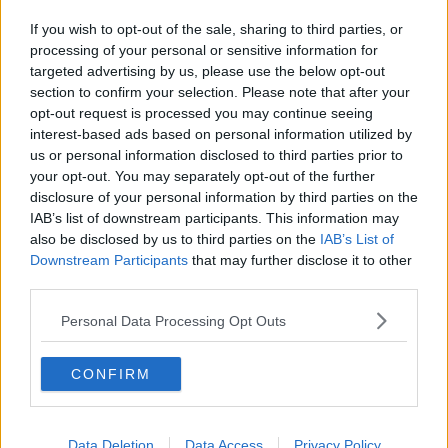
​Ballottaggio, duello Ralli-Magi sul Comune
If you wish to opt-out of the sale, sharing to third parties, or
Nuovi allacciamenti, lavori in via Trento Trieste
processing of your personal or sensitive information for
targeted advertising by us, please use the below opt-out
Ex circoscrizione Ceciliano concessa per 6 mesi
section to confirm your selection. Please note that after your
opt-out request is processed you may continue seeing
interest-based ads based on personal information utilized by
"Tre anni per l'Hospice, non è ammissibile"
us or personal information disclosed to third parties prior to
your opt-out. You may separately opt-out of the further
Giostra, il sindaco detta le regole per domenica
disclosure of your personal information by third parties on the
IAB’s list of downstream participants. This information may
Città del Natale, cambia il traffico fino a Santo
also be disclosed by us to third parties on the
IAB’s List of
Stefano
Downstream Participants
that may further disclose it to other
Violenza sessuale nella baracca, pesante
third parties.
condanna
Torna la tradizione con la Fiera del mestolo
Personal Data Processing Opt Outs
Grosso masso minaccia di cadere, strada chiusa
CONFIRM
Modifiche alla circolazione e alla sosta
Ospedale, parte il cantiere dell’edificio ‘volano’
Data Deletion
Data Access
Privacy Policy