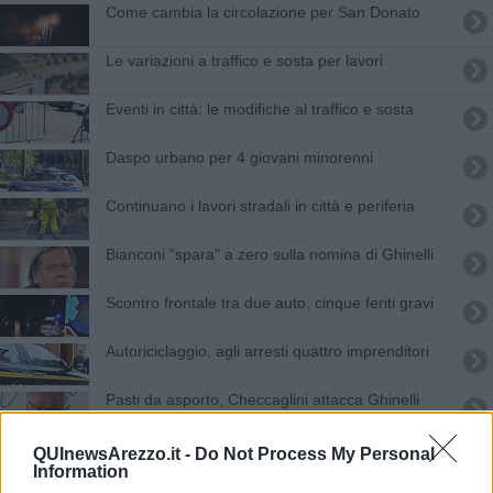
Come cambia la circolazione per San Donato
​Le variazioni a traffico e sosta per lavori
Eventi in città: le modifiche al traffico e sosta
Daspo urbano per 4 giovani minorenni
Continuano i lavori stradali in città e periferia
Bianconi "spara" a zero sulla nomina di Ghinelli
Scontro frontale tra due auto, cinque feriti gravi
Autoriciclaggio, agli arresti quattro imprenditori
Pasti da asporto, Checcaglini attacca Ghinelli
Lavori per rotatoria, chiuso un tratto di strada
QUInewsArezzo.it -
Do Not Process My Personal
Information