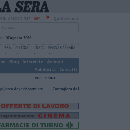
21°
36°
EO:
AREZZO
QuiNews.net
rdì
07 Agosto 2026
PISA
PISTOIA
LUCCA
MASSA CARRARA
ino
Blog
Interviste
Animali
Pubblicità
Contatti
VALTIBERINA
risparmiare
Contagiata da legionella, non ce l'ha fatta
Nascosta in 