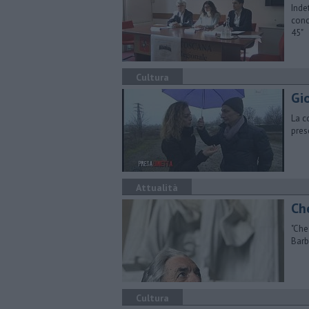
Inde
conc
45"
Cultura
Gio
La c
pres
Attualità
​C
"​Ch
Barb
Cultura