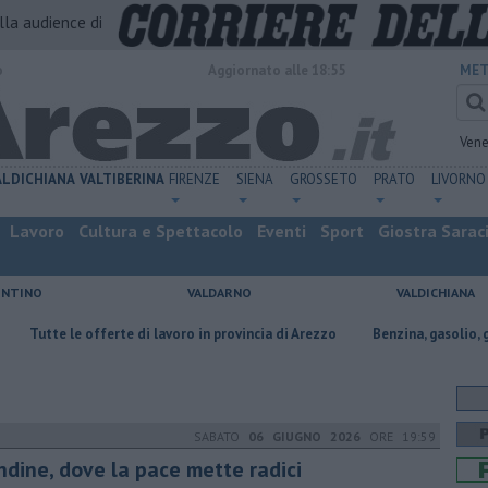
alla audience di
o
Aggiornato alle 18:55
MET
Vene
ALDICHIANA
VALTIBERINA
FIRENZE
SIENA
GROSSETO
PRATO
LIVORNO
Lavoro
Cultura e Spettacolo
Eventi
Sport
Giostra Sarac
ENTINO
VALDARNO
VALDICHIANA
fferte di lavoro in provincia di Arezzo
​Benzina, gasolio, gpl, ecco dove 
SABATO
06 GIUGNO 2026
ORE 19:59
ndine, dove la pace mette radici