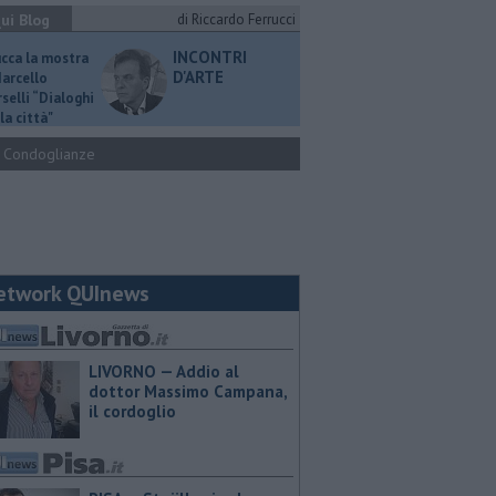
ui Blog
di Riccardo Ferrucci
INCONTRI
ucca la mostra
D'ARTE
Marcello
selli “Dialoghi
la città"
Condoglianze
etwork QUInews
LIVORNO — Addio al
dottor Massimo Campana,
il cordoglio