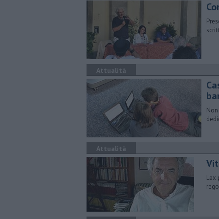
​Co
Pres
scri
Attualità
Cas
ba
Non 
dedi
Attualità
Vit
L'ex
rego