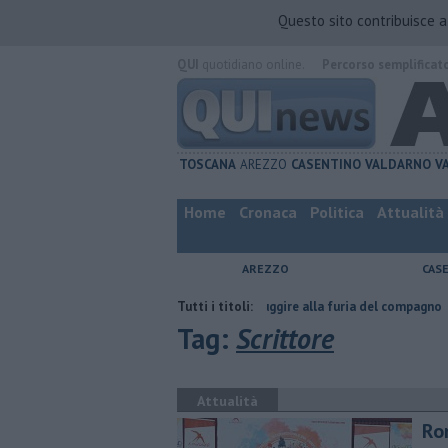
Questo sito contribuisce 
QUI
quotidiano online.
Percorso semplificat
TOSCANA
AREZZO
CASENTINO
VALDARNO
V
Home
Cronaca
Politica
Attualità
AREZZO
CAS
Nascosta in un bar per sfuggire alla furia del compagno
Tutti i titoli:
​Tutte le o
Tag:
Scrittore
Attualità
Ro