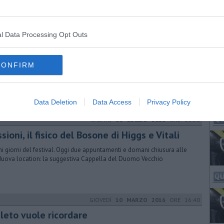
l Data Processing Opt Outs
MARTEDÌ
28 GIUGNO 2016
ORE 18:26
ngo Music Fest, tutti gli eventi
CONFIRM
 l'iniziativa in zona Tortaia, dal 6 al 9 luglio. Oltre ai concerti, non
heranno laboratori creativi, sport e il Mengo Cult in piazza Grande
Data Deletion
Data Access
Privacy Policy
SABATO
23 LUGLIO 2016
ORE 10:20
sioni, il fisico del Bosone di Higgs e Vitali
mi giorni del festival. Oggi due appuntamenti e domani chiusura alle
Nuova location: la suggestiva Cappella del Duomo Vecchio
GIOVEDÌ
10 MARZO 2016
ORE 16:40
leto vuole ricordare