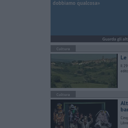
dobbiamo qualcosa»
Cultura
Le
Il 2
edit
Cultura
Al
ba
Cinq
Libr