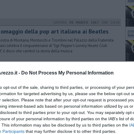
GIOVEDÌ
30 MARZO 2017
ORE 20:44
 omaggio della pop art italiana ai Beatles
ostra di Montana, Montuschi e Trombini nel Palazzo della Fraternita
Laici celebra il cinquantenario di "Sgt. Pepper's Lonely Hearts Club
", il disco che cambiò la storia della musica
MARTEDÌ
24 GENNAIO 2017
ORE 15:30
ezzo.it -
Do Not Process My Personal Information
città italiane secondo Attilio Brilli
to opt-out of the sale, sharing to third parties, or processing of your per
timo libro del professore sarà presentato alla biblioteca aretina. II
me sarà illustrato dal giornalista Fabio Isman
formation for targeted advertising by us, please use the below opt-out s
r selection. Please note that after your opt-out request is processed y
eing interest-based ads based on personal information utilized by us or
SABATO
08 OTTOBRE 2016
ORE 18:02
disclosed to third parties prior to your opt-out. You may separately opt-
n Brown a casa di Vasari
losure of your personal information by third parties on the IAB’s list of
. This information may also be disclosed by us to third parties on the
IA
crittore statunitense ha annunciato la sua visita all'archivio dove sono
Participants
that may further disclose it to other third parties.
diti i carteggi inediti dell'artista e scrittore rinascimentale