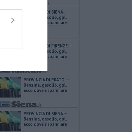
PROVINCIA DI SIENA — ​
Benzina, gasolio, gpl,
ecco dove risparmiare
PROVINCIA DI FIRENZE — ​
Benzina, gasolio, gpl,
ecco dove risparmiare
PROVINCIA DI PRATO — ​
Benzina, gasolio, gpl,
ecco dove risparmiare
PROVINCIA DI SIENA — ​
Benzina, gasolio, gpl,
ecco dove risparmiare