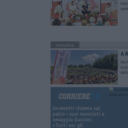
Intel
spir
Attualità
A 
YouT
rico
dell
Jovanotti chiama sul
palco i suoi musicisti e
omaggia Guccini:
«Tutti noi gli