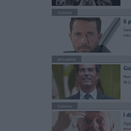
Cultura
Il 
Sara
sala
Attualità
Gio
Nuov
de L
Cultura
I d
Oggi
most