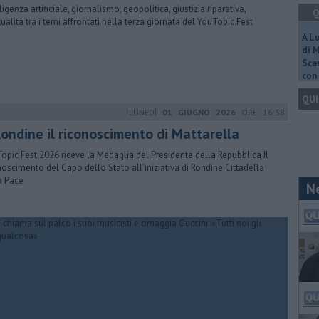
ligenza artificiale, giornalismo, geopolitica, giustizia riparativa,
Q
itualità tra i temi affrontati nella terza giornata del YouTopic Fest
A L
di 
Scar
con 
QUI
LUNEDÌ
01 GIUGNO 2026
ORE 16:38
Rondine il riconoscimento di Mattarella
opic Fest 2026 riceve la Medaglia del Presidente della Repubblica Il
noscimento del Capo dello Stato all’iniziativa di Rondine Cittadella
a Pace
N