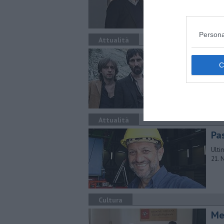
Persona
Attualità
Me
Torna
manc
Attualità
Pas
Ulti
21. 
Cultura
Me