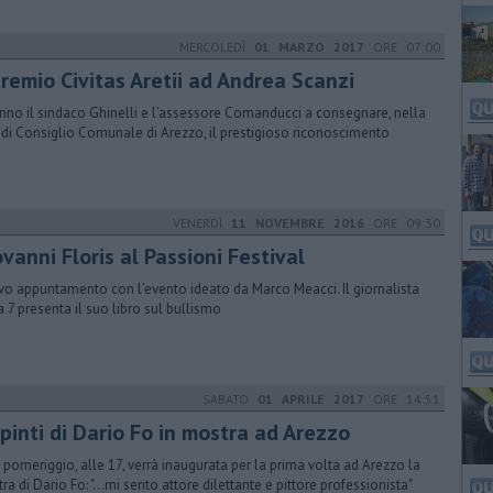
MERCOLEDÌ
01 MARZO 2017
ORE 07:00
premio Civitas Aretii ad Andrea Scanzi
nno il sindaco Ghinelli e l’assessore Comanducci a consegnare, nella
 di Consiglio Comunale di Arezzo, il prestigioso riconoscimento
VENERDÌ
11 NOVEMBRE 2016
ORE 09:30
vanni Floris al Passioni Festival
o appuntamento con l'evento ideato da Marco Meacci. Il giornalista
a 7 presenta il suo libro sul bullismo
SABATO
01 APRILE 2017
ORE 14:51
ipinti di Dario Fo in mostra ad Arezzo
 pomeriggio, alle 17, verrà inaugurata per la prima volta ad Arezzo la
ra di Dario Fo: "…mi sento attore dilettante e pittore professionista"