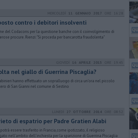
MERCOLEDÌ
11 GENNAIO 2017
ORE 16:28
osto contro i debitori insolventi
ne del Codacons per la questione banche con il coinvolgimento di
rose procure. Rienzi: "Si proceda per bancarotta fraudolenta"
GIOVEDÌ
16 APRILE 2015
ORE 19:45
lta nel giallo di Guerrina Piscaglia?
arabinieri hanno effettuato un sopralluogo di circa un'ora nel piccolo
tero di San Gianni nel comune di Sestino
LUNEDÌ
27 OTTOBRE 2014
ORE 08:52
ieto di espatrio per Padre Gratien Alabi
potrà essere trasferito in Francia,come ipotizzato, il religioso
gato nell'ambito dell'inchiesta per la sparizione di Guerrina Piscaglia