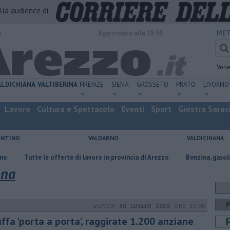
alla audience di
o
Aggiornato alle 18:55
MET
Vene
ALDICHIANA
VALTIBERINA
FIRENZE
SIENA
GROSSETO
PRATO
LIVORNO
Lavoro
Cultura e Spettacolo
Eventi
Sport
Giostra Sarac
ENTINO
VALDARNO
VALDICHIANA
le offerte di lavoro in provincia di Arezzo
​Benzina, gasolio, gpl, ecco do
ona
GIOVEDÌ
30 LUGLIO 2026
ORE 19:00
ffa 'porta a porta', raggirate 1.200 anziane