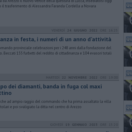
va da Arezzo il nuovo vertice della questura di Lucca, insediatosi oggi
 il trasferimento di Alessandra Faranda Cordella a Novara
VENERDÌ
24 GIUGNO 2022
ORE 16:25
anza in festa, i numeri di un anno d'attività
omando provinciale celebrazioni per i 248 anni dalla fondazione del
o. Beccati 155 furbetti del reddito di cittadinanza e 104 evasori totali
MARTEDÌ
22 NOVEMBRE 2022
ORE 19:00
lpo dei diamanti, banda in fuga col maxi
ttino
rche ad ampio raggio del commando che ha prima assaltato la villa
itolari e poi svaligiato la ditta nel centro di Arezzo
GIOVEDÌ
19 GENNAIO 2023
ORE 15:20