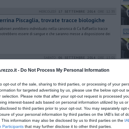
MERCOLEDÌ
17 SETTEMBRE 2014
ORE 12:35
rrina Piscaglia, trovate tracce biologiche
rabinieri avrebbero individuato nella canonica di Ca Raffaello tracce
potrebbero essere di sangue e che saranno messe a disposizione dei
SABATO
06 SETTEMBRE 2014
ORE 13:01
nna scomparsa, indagato un frate
ezzo.it -
Do Not Process My Personal Information
ta nelle ricerche di Guerrina Piscaglia, la donna di 50 anni di non si
o piu' notizie dal maggio scorso. Il frate, congolese, ha 45 anni
to opt-out of the sale, sharing to third parties, or processing of your per
formation for targeted advertising by us, please use the below opt-out s
r selection. Please note that after your opt-out request is processed y
eing interest-based ads based on personal information utilized by us or
MERCOLEDÌ
08 AGOSTO 2018
ORE 17:07
disclosed to third parties prior to your opt-out. You may separately opt-
ion day, sequestrati abiti e giocattoli
losure of your personal information by third parties on the IAB’s list of
. This information may also be disclosed by us to third parties on the
olizia locale impegnata contro la contraffazione e l’abusivismo
IA
erciale. Dodici agenti e tre ispettori. Focus nel quartiere Saione
Participants
that may further disclose it to other third parties.