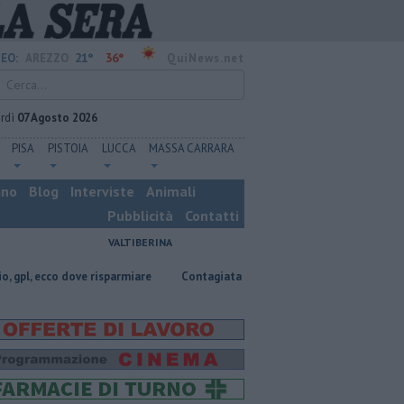
21°
36°
EO:
AREZZO
QuiNews.net
rdì
07 Agosto 2026
PISA
PISTOIA
LUCCA
MASSA CARRARA
ino
Blog
Interviste
Animali
Pubblicità
Contatti
VALTIBERINA
ve risparmiare
Contagiata da legionella, non ce l'ha fatta
Nascosta 