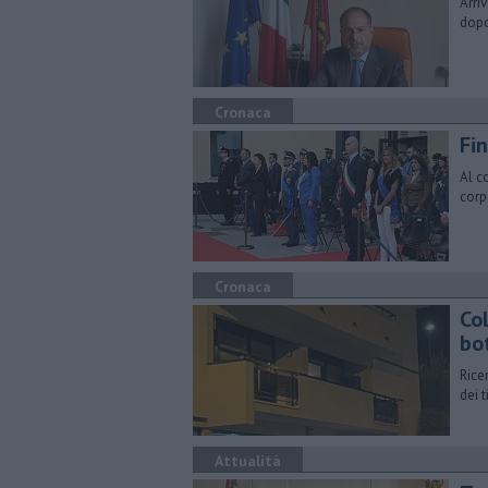
Arri
dopo
Cronaca
Fin
Al c
corp
Cronaca
Co
bo
Rice
dei t
Attualità