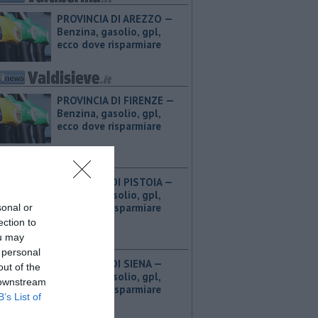
PROVINCIA DI AREZZO — ​
Benzina, gasolio, gpl,
ecco dove risparmiare
PROVINCIA DI FIRENZE — ​
Benzina, gasolio, gpl,
ecco dove risparmiare
PROVINCIA DI PISTOIA — ​
Benzina, gasolio, gpl,
ecco dove risparmiare
sonal or
ection to
ou may
 personal
PROVINCIA DI SIENA — ​
out of the
Benzina, gasolio, gpl,
 downstream
ecco dove risparmiare
B’s List of