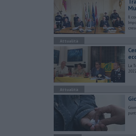
Tr
Mu
Il c
Impo
cres
Attualità
Cem
ec
La T
2022
Attualità
​Gi
Gior
punt