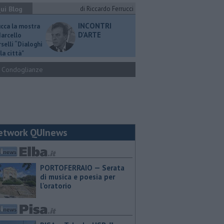
ui Blog
di Riccardo Ferrucci
INCONTRI
ucca la mostra
D'ARTE
Marcello
selli “Dialoghi
la città"
Condoglianze
etwork QUInews
PORTOFERRAIO — Serata
di musica e poesia per
l'oratorio