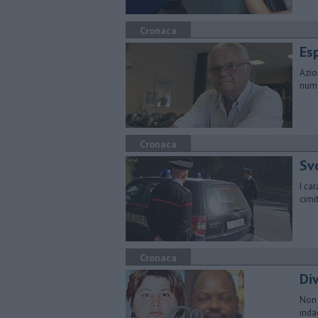
Cronaca
Esp
Azio
nume
Cronaca
Svo
​I c
cimi
Cronaca
Div
Non 
inda