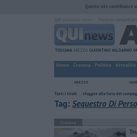
Questo sito contribuisce 
QUI
quotidiano online.
Percorso semplificat
TOSCANA
AREZZO
CASENTINO
VALDARNO
V
Home
Cronaca
Politica
Attualità
AREZZO
CAS
ta
Nascosta in un bar per sfuggire alla furia del compagno
Tutti i titoli:
​Tutte 
Tag:
Sequestro Di Pers
Cronaca
Tru