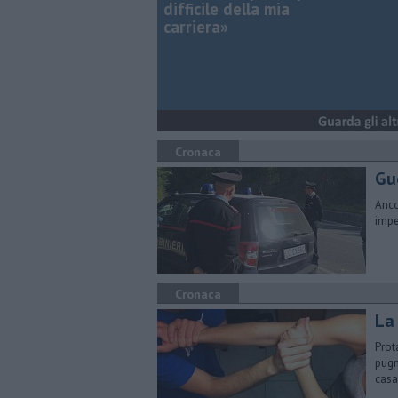
difficile della mia
carriera»
Cronaca
Gue
Anco
impe
Cronaca
La 
Prot
pugn
casa