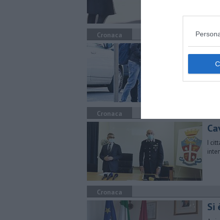
Persona
Cronaca
Con
Gli 
nell
Cronaca
Ca
I ci
inte
Cronaca
Si