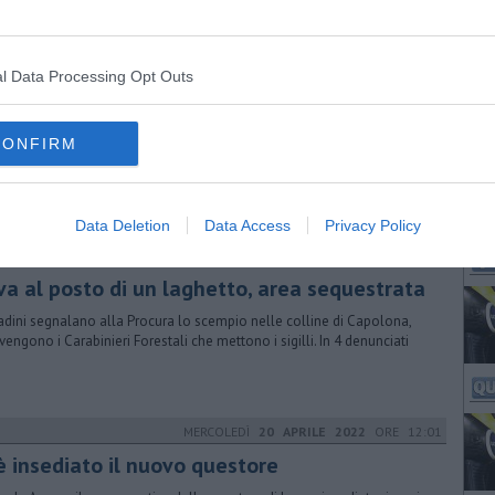
l Data Processing Opt Outs
VENERDÌ
09 NOVEMBRE 2018
ORE 11:49
trolli antidroga vicino alle scuole
agenti della polizia municipale hanno svolto ieri una serie di controlli
CONFIRM
e vicinanze degli istituti scolastici. Denunciata una persona
Data Deletion
Data Access
Privacy Policy
MARTEDÌ
20 OTTOBRE 2020
ORE 16:20
va al posto di un laghetto, area sequestrata
ttadini segnalano alla Procura lo scempio nelle colline di Capolona,
rvengono i Carabinieri Forestali che mettono i sigilli. In 4 denunciati
MERCOLEDÌ
20 APRILE 2022
ORE 12:01
 è insediato il nuovo questore