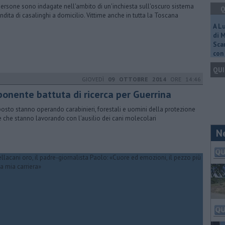
persone sono indagate nell'ambito di un'inchiesta sull'oscuro sistema
Q
endita di casalinghi a domicilio. Vittime anche in tutta la Toscana
A L
di 
Scar
con 
QUI
GIOVEDÌ
09 OTTOBRE 2014
ORE 14:46
ponente battuta di ricerca per Guerrina
posto stanno operando carabinieri, forestali e uomini della protezione
le che stanno lavorando con l'ausilio dei cani molecolari
N