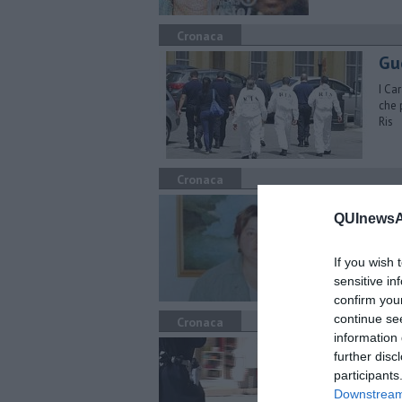
Cronaca
Gue
I Ca
che 
Ris
Cronaca
Do
QUInewsAr
Svol
hann
If you wish 
sensitive in
confirm you
continue se
Cronaca
information 
Act
further disc
participants
La p
comm
Downstream 