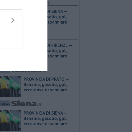
PROVINCIA DI SIENA — ​
Benzina, gasolio, gpl,
ecco dove risparmiare
PROVINCIA DI FIRENZE — ​
Benzina, gasolio, gpl,
ecco dove risparmiare
PROVINCIA DI PRATO — ​
Benzina, gasolio, gpl,
ecco dove risparmiare
PROVINCIA DI SIENA — ​
Benzina, gasolio, gpl,
ecco dove risparmiare