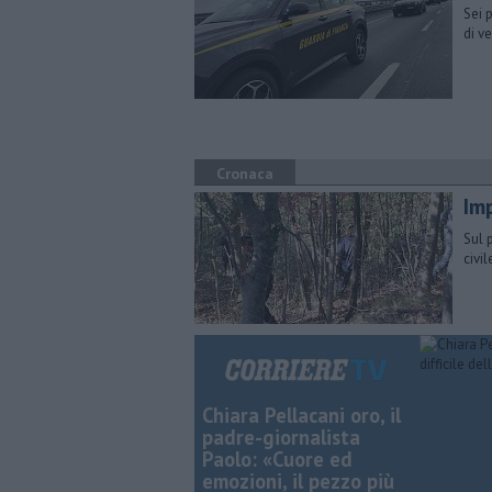
Sei 
di v
Cronaca
Im
Sul 
civi
Chiara Pellacani oro, il
padre-giornalista
Paolo: «Cuore ed
emozioni, il pezzo più