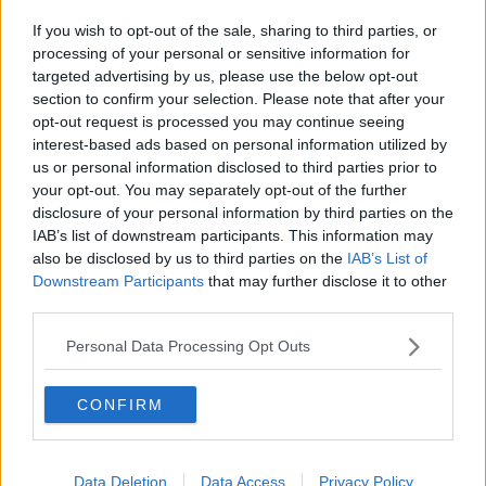
Meteo, Luglio debutta fra sole e rovesci
If you wish to opt-out of the sale, sharing to third parties, or
Giostra e Cene: le disposizioni di sicurezza
processing of your personal or sensitive information for
targeted advertising by us, please use the below opt-out
section to confirm your selection. Please note that after your
Giostra, Ghinelli alza livello di sicurezza
opt-out request is processed you may continue seeing
interest-based ads based on personal information utilized by
Irene Grandi per il concerto di Natale
us or personal information disclosed to third parties prior to
your opt-out. You may separately opt-out of the further
Il jazz di Casati incontra la città di Arezzo
disclosure of your personal information by third parties on the
IAB’s list of downstream participants. This information may
"Risparmi dei vitalizi per l'emergenza di Arezzo"
also be disclosed by us to third parties on the
IAB’s List of
Downstream Participants
that may further disclose it to other
Jazz On The Corner, omaggio a Silvano Grandi
third parties.
L'Organ Festival riparte dai virtuosismi polacchi
Personal Data Processing Opt Outs
Musica d'organo fra suggestione e armonia
CONFIRM
Omero & Friends in scena, è ancora estate
Viareggio a Sanremo con "La Rappresentante di
Data Deletion
Data Access
Privacy Policy