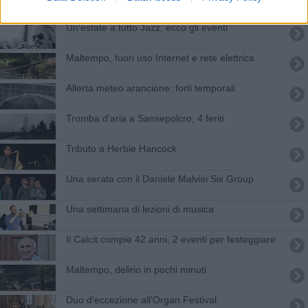
Lista"
Un'estate a tutto Jazz, ecco gli eventi
Maltempo, fuori uso Internet e rete elettrica
Allerta meteo arancione: forti temporali
Tromba d'aria a Sansepolcro, 4 feriti
Tributo a Herbie Hancock
Una serata con il Daniele Malvisi Six Group
Una settimana di lezioni di musica
Il Calcit compie 42 anni, 2 eventi per festeggiare
Maltempo, delirio in pochi minuti
Duo d'eccezione all'Organ Festival