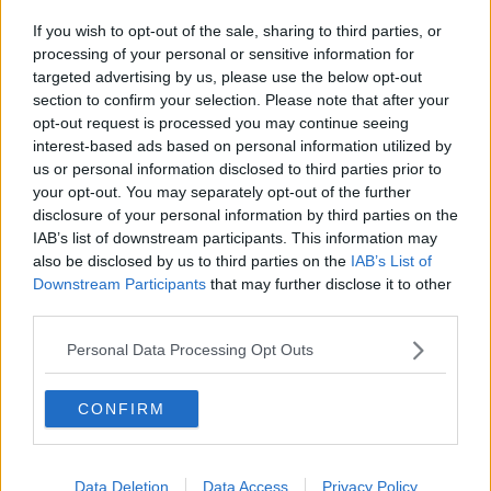
Giostra, la Lancia d'oro dedicata a Signorelli
If you wish to opt-out of the sale, sharing to third parties, or
39° premio Pieve al via il 14 settembre
processing of your personal or sensitive information for
targeted advertising by us, please use the below opt-out
​I tesori della Biblioteca per celebrare Vasari
section to confirm your selection. Please note that after your
opt-out request is processed you may continue seeing
interest-based ads based on personal information utilized by
La lancia d’oro delle Stimmate di San Francesco
us or personal information disclosed to third parties prior to
your opt-out. You may separately opt-out of the further
Evento dell'anno, apre la mostra dedicata a
disclosure of your personal information by third parties on the
Vasari
IAB’s list of downstream participants. This information may
Arezzo celebra il trekking urbano
also be disclosed by us to third parties on the
IAB’s List of
Downstream Participants
that may further disclose it to other
Il compleanno di Ratzinger: Ghinelli ospite a
third parties.
Roma
Il "si" davanti alla Resurrezione deve aspettare
Personal Data Processing Opt Outs
"La Resurrezione" torna a splendere
CONFIRM
Ritorna la Madonna con bambino di Nerio
Data Deletion
Data Access
Privacy Policy
Il Villaggio tirolese apre le danze natalizie