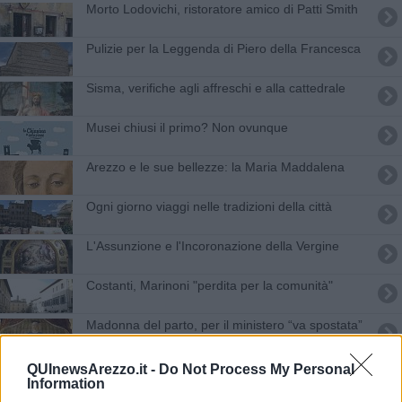
Morto Lodovichi, ristoratore amico di Patti Smith
Pulizie per la Leggenda di Piero della Francesca
Sisma, verifiche agli affreschi e alla cattedrale
Musei chiusi il primo? Non ovunque
Arezzo e le sue bellezze: la Maria Maddalena
Ogni giorno viaggi nelle tradizioni della città
L'Assunzione e l'Incoronazione della Vergine
Costanti, Marinoni "perdita per la comunità"
Madonna del parto, per il ministero “va spostata”
Ci siamo, Arezzo in tv con Linea Verde Life
QUInewsArezzo.it -
Do Not Process My Personal
Information