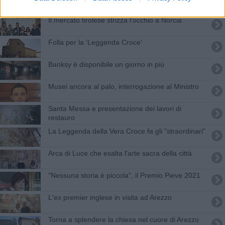
Il mercato tirolese strizza l'occhio a Norcia
Folla per la 'Leggenda Croce'
Banksy è disponibile un giorno in più
Musei ancora al palo, interrogazione al Ministro
Santa Messa e presentazione dei lavori di
restauro
La Leggenda della Vera Croce fa gli "straordinari"
Arca di Luce che esalta l'arte sacra della città
"Nessuna storia è piccola", il Premio Pieve 2021
L'ex premier inglese in visita ad Arezzo
Torna a splendere la chiesa nel cuore di Arezzo