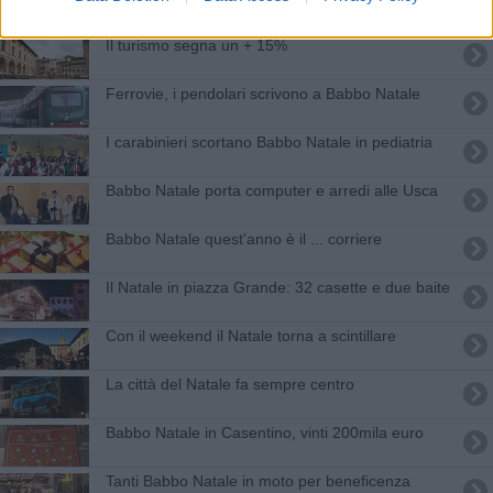
Il turismo segna un + 15%
Ferrovie, i pendolari scrivono a Babbo Natale
I carabinieri scortano Babbo Natale in pediatria
Babbo Natale porta computer e arredi alle Usca
Babbo Natale quest'anno è il ... corriere
Il Natale in piazza Grande: 32 casette e due baite
Con il weekend il Natale torna a scintillare
La città del Natale fa sempre centro
Babbo Natale in Casentino, vinti 200mila euro
Tanti Babbo Natale in moto per beneficenza