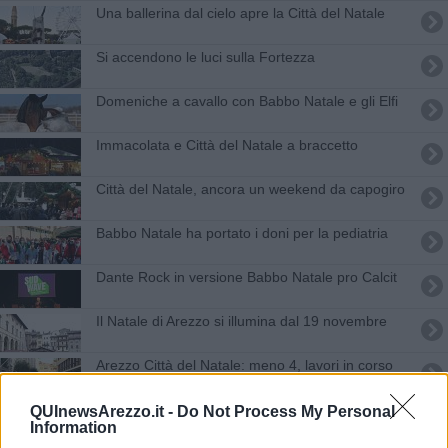
Una ballerina dal cielo apre la Città del Natale
Si accendono le luci sulla Fortezza
Domeniche a cavallo con Babbo Natale e gli Elfi
Immacolata e Città del Natale a braccetto
Città del Natale, ancora un weekend da capogiro
Babbo Natale ha portato i doni per la pediatria
Dante Rock in versione Babbo Natale pro Calcit
Il Natale di Arezzo si illumina dal 19 novembre
Arezzo Città del Natale: meno 4, lavori in corso
Arezzo Città del Natale 2022, la magia è tornata
QUInewsArezzo.it -
Do Not Process My Personal
Information