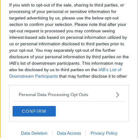
Aumenta la violenza verso il personale sanitario
If you wish to opt-out of the sale, sharing to third parties, or
processing of your personal or sensitive information for
​Dalle sale operatorie alla nave militare Vulcano
targeted advertising by us, please use the below opt-out
section to confirm your selection. Please note that after your
In ortopedia oltre 900 interventi con la robotica
opt-out request is processed you may continue seeing
interest-based ads based on personal information utilized by
Aneurismi, singolare intervento al San Donato
us or personal information disclosed to third parties prior to
your opt-out. You may separately opt-out of the further
Al San Donato cresce il numero delle attività
disclosure of your personal information by third parties on the
IAB’s list of downstream participants. This information may
Il tennis ​è solidarietà e aggregazione
also be disclosed by us to third parties on the
IAB’s List of
Downstream Participants
that may further disclose it to other
​Nuova Direzione dei Servizi Psichiatrici
third parties.
Personal Data Processing Opt Outs
Settimana del Glaucoma, le iniziative di Asl TSE
"Servizio sanitario da riorganizzare"
CONFIRM
Donazione del Calcit al San Donato
Data Deletion
Data Access
Privacy Policy
Medici da tutta Italia per studiare la robotica