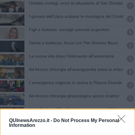
Ondata contagi, ecco la situazione al San Donato
I giovani dell’Usca scalano la montagna del Covid
Figli e Autismo: consigli concreti ai genitori
Salute e bellezza, focus con Pier Antonio Bacci
La nuova vita dopo l'intervento all'aneurisma
Ad Arezzo chirurgia all'avanguardia salva la milza
L'emergenza urgenza in scena in Piazza Grande
Ad Arezzo chirurgia ginecologica senza cicatrici
Liste d'attesa, 31 milioni e mezzo per smaltirle
QUInewsArezzo.it -
Do Not Process My Personal
“Investiamo nei nostri giovani professionisti"
Information