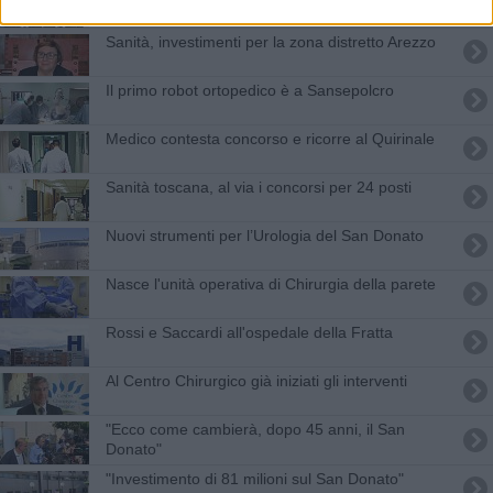
Sanità, investimenti per la zona distretto Arezzo
Il primo robot ortopedico è a Sansepolcro
Medico contesta concorso e ricorre al Quirinale
Sanità toscana, al via i concorsi per 24 posti
Nuovi strumenti per l’Urologia del San Donato
Nasce l'unità operativa di Chirurgia della parete
Rossi e Saccardi all'ospedale della Fratta
Al Centro Chirurgico già iniziati gli interventi
"Ecco come cambierà, dopo 45 anni, il San
Donato"
"Investimento di 81 milioni sul San Donato"