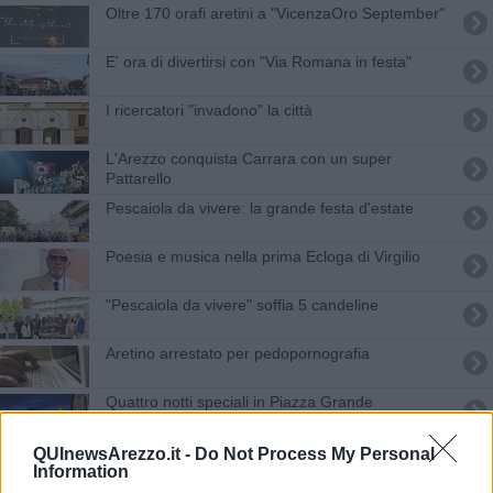
Oltre 170 orafi aretini a "VicenzaOro September"
E' ora di divertirsi con "Via Romana in festa"
I ricercatori "invadono" la città
L'Arezzo conquista Carrara con un super
Pattarello
Pescaiola da vivere: la grande festa d'estate
Poesia e musica nella prima Ecloga di Virgilio
"Pescaiola da vivere" soffia 5 candeline
Aretino arrestato per pedopornografia
Quattro notti speciali in Piazza Grande
Via Vittorio Veneto chiusa per divertimento
QUInewsArezzo.it -
Do Not Process My Personal
Information