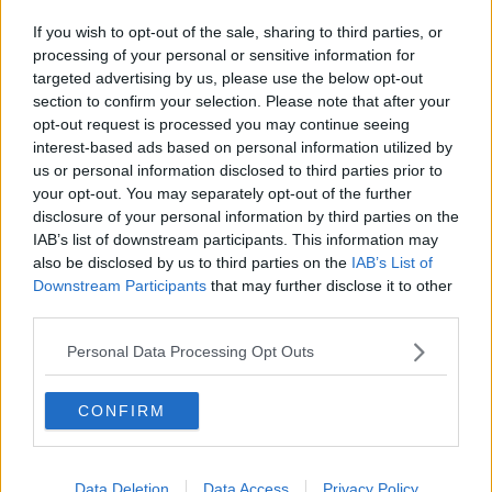
Welcome to America
If you wish to opt-out of the sale, sharing to third parties, or
Quattro milioni per la sicurezza delle strade
processing of your personal or sensitive information for
targeted advertising by us, please use the below opt-out
section to confirm your selection. Please note that after your
Kilowatt Festival, oggi "si gira" il secondo atto
opt-out request is processed you may continue seeing
interest-based ads based on personal information utilized by
"C'est la vie" in prima nazionale al Kilowatt
us or personal information disclosed to third parties prior to
your opt-out. You may separately opt-out of the further
​Un ambasciatore “sceglie” Arezzo e Donati
disclosure of your personal information by third parties on the
IAB’s list of downstream participants. This information may
Va in moto ma torna in treno "grazie" agli agenti
also be disclosed by us to third parties on the
IAB’s List of
Downstream Participants
that may further disclose it to other
Arezzo, aumentano le speranze di ripescaggio
third parties.
Arezzo domani scatta l’ora della verità
Personal Data Processing Opt Outs
Al pronto soccorso arrivano sei specializzandi
CONFIRM
Arezzo è pronta alla lunga notte dello shopping
Data Deletion
Data Access
Privacy Policy
San Donato "regala" un nuovo organo al Duomo