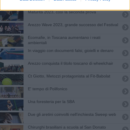
Maturità 2023, così la seconda prova
Arezzo Wave 2023, grande successo del Festival
Ecomafie, in Toscana aumentano i reati
ambientali
In viaggio con documenti falsi, gioielli e denaro
Arezzo conquista il titolo toscano di wheelchair
Ct Giotto, Metozzi protagonista al Fit-Babolat
E' tempo di Polifonico
Una foresteria per la SBA
Due gli aretini coinvolti nell'inchiesta Sweep web
Chirurghi brasiliani a scuola al San Donato