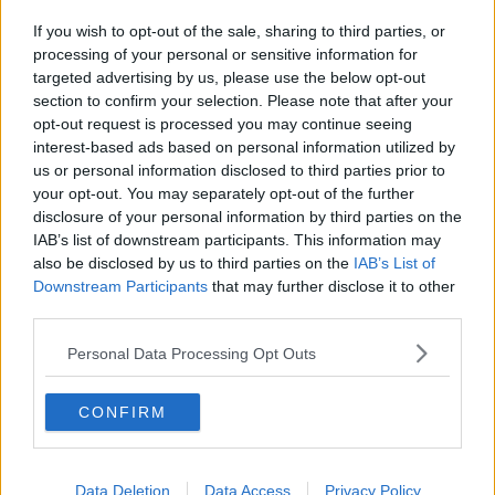
Spacciava mentre era ai domiciliari
If you wish to opt-out of the sale, sharing to third parties, or
processing of your personal or sensitive information for
Al Tattoo Show con coltelli e fionda
targeted advertising by us, please use the below opt-out
section to confirm your selection. Please note that after your
Ditta-dormitorio, ecco le foto
opt-out request is processed you may continue seeing
interest-based ads based on personal information utilized by
Le ragioni del sì e del no
us or personal information disclosed to third parties prior to
your opt-out. You may separately opt-out of the further
CrossFit parte alla volta dei Venice Games
disclosure of your personal information by third parties on the
IAB’s list of downstream participants. This information may
Orari e regole nella Settimana del quartierista
also be disclosed by us to third parties on the
IAB’s List of
Downstream Participants
that may further disclose it to other
Aggressioni agli autisti, allarme nell'aretino
third parties.
Capodanno, alberghi aretini al completo
Personal Data Processing Opt Outs
Svaligiato negozio di computer in pieno centro
CONFIRM
Arrestati tre romeni con 600 chili di rame rubato
Data Deletion
Data Access
Privacy Policy
“Festival del territorio”, non c’è due senza tre!