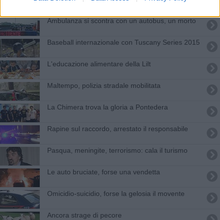
Ambulanza si scontra con un autobus, un morto
Baseball internazionale con Tuscany Series 2015
L'educazione alimentare della Lilt
Maltempo, polizia stradale mobilitata
La Chimera trova la gloria a Pontedera
Rapine sul raccordo, arrestato il responsabile
Pasqua, meningite, terrorismo: cala il turismo
Le auto bruciate, forse una vendetta
Omicidio-suicidio, forse la gelosia il movente
Ancora strage di pecore