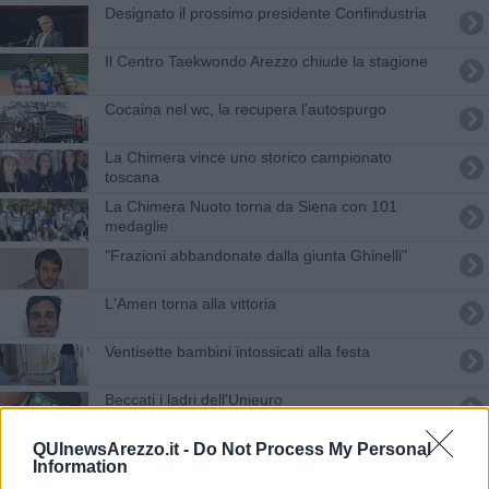
Designato il prossimo presidente Confindustria
Il Centro Taekwondo Arezzo chiude la stagione
Cocaina nel wc, la recupera l'autospurgo
La Chimera vince uno storico campionato
toscana
La Chimera Nuoto torna da Siena con 101
medaglie
"Frazioni abbandonate dalla giunta Ghinelli"
L'Amen torna alla vittoria
Ventisette bambini intossicati alla festa
Beccati i ladri dell'Unieuro
Domani inaugura Wine Expogusto
QUInewsArezzo.it -
Do Not Process My Personal
Information