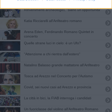
Rinvenimenti archeologici, "siano un'opportunità"
Katia Ricciarelli all'Anfiteatro romano
Arena Eden, Ferdinando Romano Quintet in
concerto
Quelle strane luci in cielo: è un Ufo?
"Attenzione a chi rientra dall'estero"
Natalino Balasso grande mattatore all'Anfiteatro
Tosca ad Arezzo nel Concerto per l'Autismo
Covid, sei nuovi casi ad Arezzo e provincia
La città in bici, la FIAB interroga i candidati
Un fuoriclasse del violino all'Anfiteatro Romano