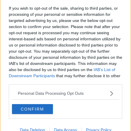
Immigrazione, interviene Forza Italia
If you wish to opt-out of the sale, sharing to third parties, or
Prete aretino da Papa Bergoglio e poi da
processing of your personal or sensitive information for
Ratzinger
targeted advertising by us, please use the below opt-out
section to confirm your selection. Please note that after your
Quattro milioni per il piano regionale antidegrado
opt-out request is processed you may continue seeing
interest-based ads based on personal information utilized by
Nubifragi, venti milioni la prima stima dei danni
us or personal information disclosed to third parties prior to
your opt-out. You may separately opt-out of the further
Comunali, Ghinelli è il candidato del centrodestra
disclosure of your personal information by third parties on the
IAB’s list of downstream participants. This information may
Oculistica, garantite le prestazioni urgenti
also be disclosed by us to third parties on the
IAB’s List of
Downstream Participants
that may further disclose it to other
Tutti in movimento, Silvia è tornata, Ezio è partito
third parties.
Abbraccia l'anziana e le ruba la collanina d'oro
Personal Data Processing Opt Outs
Il "Recital" di Balasso riporta il sorriso
CONFIRM
Primo giorno di saldi con festa in centro
Simone Cristicchi incanta l'Arena Eden al Passioni
Data Deletion
Data Access
Privacy Policy