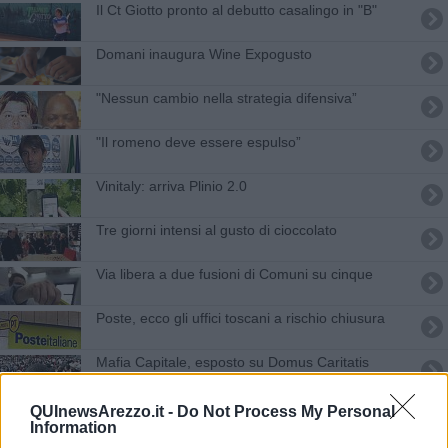
Il Ct Giotto pronto al debutto casalingo in "B"
Domani inaugura Wine Expogusto
"Nessun cambio nella strategia difensiva”
"Il romeno deve essere espulso”
Vinitaly: arriva Plinio 2.0
Tre giorni intensi al gusto di cioccolato
Via libera a due fusioni di Comuni su cinque
Poste, ecco gli uffici toscani a rischio chiusura
Mafia Capitale, esposto su Domus Caritatis
Immigrazione in calo nella provincia aretina
QUInewsArezzo.it -
Do Not Process My Personal
Information