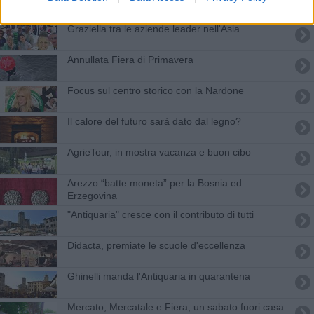
Graziella tra le aziende leader nell'Asia
Annullata Fiera di Primavera
Focus sul centro storico con la Nardone
Il calore del futuro sarà dato dal legno?
AgrieTour, in mostra vacanza e buon cibo
Arezzo “batte moneta” per la Bosnia ed
Erzegovina
"Antiquaria" cresce con il contributo di tutti
Didacta, premiate le scuole d'eccellenza
Ghinelli manda l'Antiquaria in quarantena
Mercato, Mercatale e Fiera, un sabato fuori casa