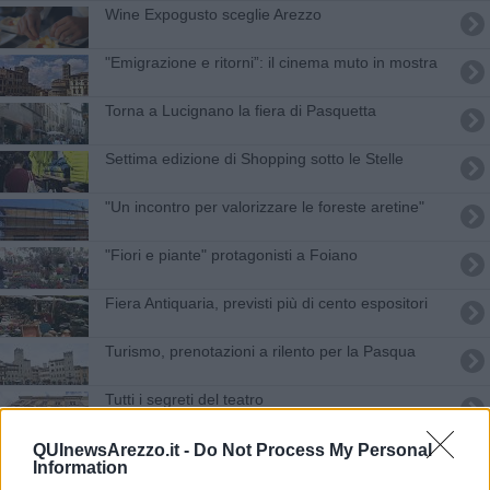
Wine Expogusto sceglie Arezzo
​"Emigrazione e ritorni”: il cinema muto in mostra
Torna a Lucignano la fiera di Pasquetta
Settima edizione di Shopping sotto le Stelle
"Un incontro per valorizzare le foreste aretine"
"Fiori e piante" protagonisti a Foiano
Fiera Antiquaria, previsti più di cento espositori
Turismo, prenotazioni a rilento per la Pasqua
Tutti i segreti del teatro
Prorogata la domanda per i posti nelle fiere
QUInewsArezzo.it -
Do Not Process My Personal
Information