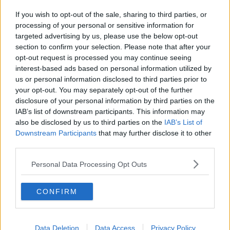
Bando per i posti nei mercati e nelle fiere
If you wish to opt-out of the sale, sharing to third parties, or
La direttrice via Ricasoli - Buozzi senza auto
processing of your personal or sensitive information for
targeted advertising by us, please use the below opt-out
section to confirm your selection. Please note that after your
Domani inaugura Wine Expogusto
opt-out request is processed you may continue seeing
interest-based ads based on personal information utilized by
Conto alla rovescia per Wine Expogusto
us or personal information disclosed to third parties prior to
your opt-out. You may separately opt-out of the further
Una domenica con la Fiera d'autunno
disclosure of your personal information by third parties on the
IAB’s list of downstream participants. This information may
Graziella Group alla fiera di Istanbul
also be disclosed by us to third parties on the
IAB’s List of
Downstream Participants
that may further disclose it to other
Capodanno, alberghi aretini al completo
third parties.
Oro e Chianina, binomio vincente
Personal Data Processing Opt Outs
Tutti gli appuntamenti per il weekend
CONFIRM
"Quadritos" a Casa Bruschi
Data Deletion
Data Access
Privacy Policy
Settore orafo, accordo tra Fiere Vicenza e Arezzo