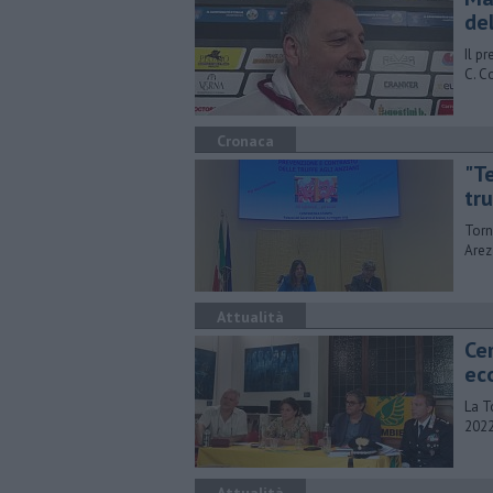
de
Il pr
C. C
Cronaca
"Te
tr
Torn
Arez
Attualità
Cem
ec
La T
2022