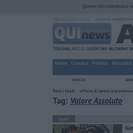
Questo sito contribuisce 
QUI
quotidiano online.
Percorso semplificat
TOSCANA
AREZZO
CASENTINO
VALDARNO
V
Home
Cronaca
Politica
Attualità
AREZZO
CAS
a del compagno
​Tutte le offerte di lavoro in provincia di Arezzo
Tutti i titoli:
​Be
Tag:
Valore Assoluto
Sport
Gin