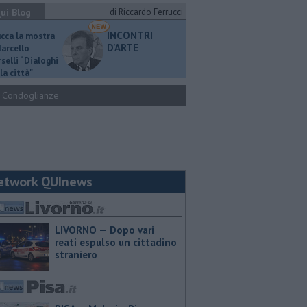
ui Blog
di Riccardo Ferrucci
INCONTRI
ucca la mostra
D'ARTE
Marcello
selli “Dialoghi
la città"
Condoglianze
etwork QUInews
LIVORNO — Dopo vari
reati espulso un cittadino
straniero