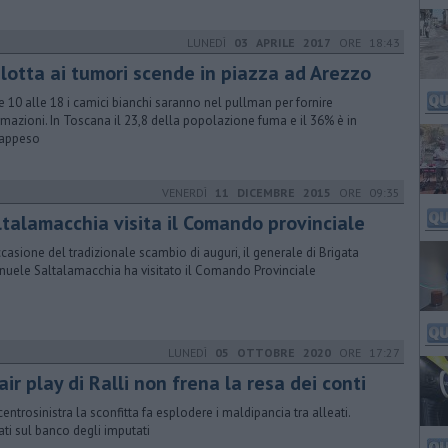
LUNEDÌ
03 APRILE 2017
ORE 18:43
 lotta ai tumori scende in piazza ad Arezzo
e 10 alle 18 i camici bianchi saranno nel pullman per fornire
rmazioni. In Toscana il 23,8 della popolazione fuma e il 36% è in
rappeso
VENERDÌ
11 DICEMBRE 2015
ORE 09:35
ltalamacchia visita il Comando provinciale
ccasione del tradizionale scambio di auguri, il generale di Brigata
uele Saltalamacchia ha visitato il Comando Provinciale
LUNEDÌ
05 OTTOBRE 2020
ORE 17:27
fair play di Ralli non frena la resa dei conti
centrosinistra la sconfitta fa esplodere i maldipancia tra alleati.
ti sul banco degli imputati