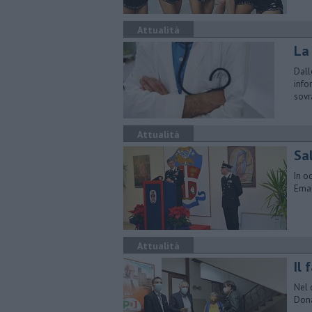
Attualità
La
Dall
info
sov
Attualità
Sa
In o
Eman
Attualità
Il 
Nel 
Dona