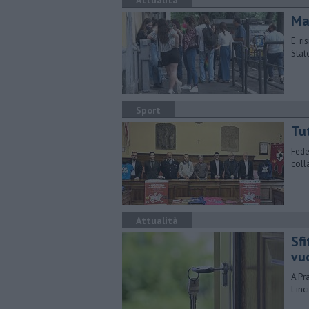
Attualità
Ma
E' r
Stato
Sport
Tu
Fede
coll
Attualità
Sfi
vu
A Pr
l'in