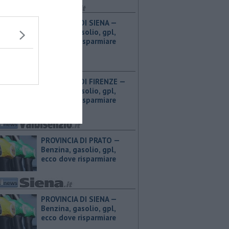
PROVINCIA DI SIENA — ​
Benzina, gasolio, gpl,
ecco dove risparmiare
PROVINCIA DI FIRENZE — ​
Benzina, gasolio, gpl,
ecco dove risparmiare
PROVINCIA DI PRATO — ​
Benzina, gasolio, gpl,
ecco dove risparmiare
PROVINCIA DI SIENA — ​
Benzina, gasolio, gpl,
ecco dove risparmiare