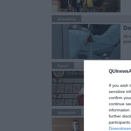
Attualità
Don
All'
prot
Sport
QUInewsAr
Da
am
If you wish 
Rinf
sensitive in
doma
confirm you
continue se
information 
Attualità
further disc
Nuo
participants
Downstream 
La f