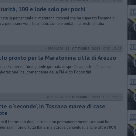
turità, 100 e lode solo per pochi
isicata la percentuale di maturandi toscani che ha superato l'esame di
 a pienissimi voti. Tutti i dati. Come è andata nel resto d'Italia
MERCOLEDÌ
25 OTTOBRE 2023
ORE 13:03
tto pronto per la Maratonina città di Arezzo
rico Scapecchi: “una grande giornata di sport”. L’appello a “pazienza e
aborazione” del comandante della PM Aldo Poponcini
DOMENICA
10 DICEMBRE 2023
ORE 19:10
tte o 'seconde', in Toscana marea di case
ote
ato il fenomeno degli alloggi non permanentemente occupati ha
cidenza minore di tutta Italia, ma altrove percentuali anche oltre l'80%