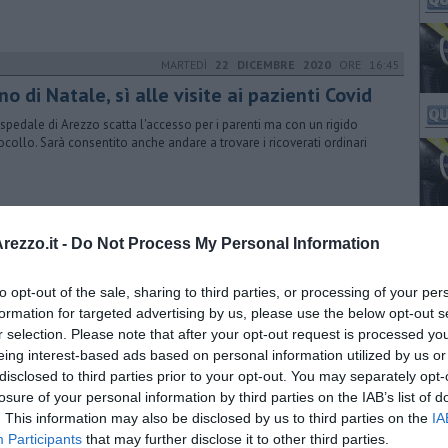
MARTEDÌ
22 DICEMBRE 2020
ORE 16:45
o di Natale, sì alle visite ai pazienti Covid
ospedale di Arezzo scatta l'accesso per i parenti ma con un rigido
ocollo. Sarà consentito anche andare a trovare i ricoverati ordinari
MARTEDÌ
05 GENNAIO 2021
ORE 16:30
ezzo.it -
Do Not Process My Personal Information
niele Altobelli è un nuovo giocatore
aranto
to opt-out of the sale, sharing to third parties, or processing of your per
orzo di alto profilo per il centrocampo dell'Arezzo, in gruppo da
formation for targeted advertising by us, please use the below opt-out s
ni. Mediano di 27 anni, vanta 86 presenza in B e 94 in terza serie
r selection. Please note that after your opt-out request is processed y
eing interest-based ads based on personal information utilized by us or
disclosed to third parties prior to your opt-out. You may separately opt-
LUNEDÌ
18 GENNAIO 2021
ORE 16:25
losure of your personal information by third parties on the IAB’s list of
ve imprese, la peggior crisi in vent'anni
. This information may also be disclosed by us to third parties on the
IA
Participants
that may further disclose it to other third parties.
otografia della Camera di Commercio. In flessione maggiore