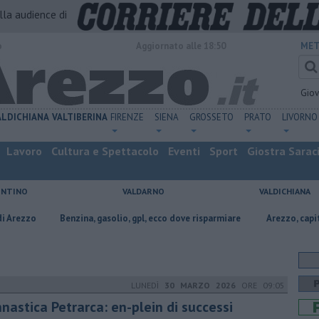
alla audience di
o
Aggiornato alle 18:50
MET
Gio
ALDICHIANA
VALTIBERINA
FIRENZE
SIENA
GROSSETO
PRATO
LIVORNO
Lavoro
Cultura e Spettacolo
Eventi
Sport
Giostra Sarac
ENTINO
VALDARNO
VALDICHIANA
nzina, gasolio, gpl, ecco dove risparmiare
Arezzo, capitale dell’oro: l’in
LUNEDÌ
30 MARZO 2026
ORE 09:05
nastica Petrarca: en-plein di successi