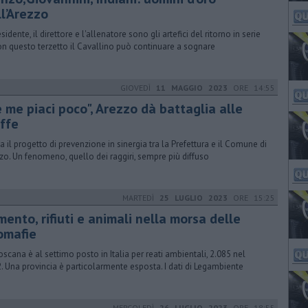
ll’Arezzo
esidente, il direttore e l'allenatore sono gli artefici del ritorno in serie
on questo terzetto il Cavallino può continuare a sognare
GIOVEDÌ
11 MAGGIO 2023
ORE 14:55
 me piaci poco", Arezzo dà battaglia alle
uffe
a il progetto di prevenzione in sinergia tra la Prefettura e il Comune di
zo. Un fenomeno, quello dei raggiri, sempre più diffuso
MARTEDÌ
25 LUGLIO 2023
ORE 15:25
ento, rifiuti e animali nella morsa delle
omafie
oscana è al settimo posto in Italia per reati ambientali, 2.085 nel
. Una provincia è particolarmente esposta. I dati di Legambiente
MERCOLEDÌ
26 LUGLIO 2023
ORE 18:55