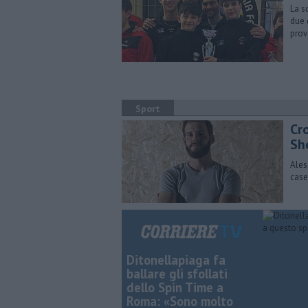
La s
due 
prov
Sport
Cro
Sh
Ales
case
Ditonellapiaga fa
ballare gli sfollati
dello Spin Time a
Roma: «Sono molto