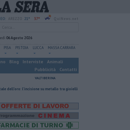
21°
37°
EO:
AREZZO
QuiNews.net
vedì
06 Agosto 2026
PISA
PISTOIA
LUCCA
MASSA CARRARA
ino
Blog
Interviste
Animali
Pubblicità
Contatti
VALTIBERINA
cisione su metallo tra gioielli e oggetti personalizzati
Nascosta in un ba