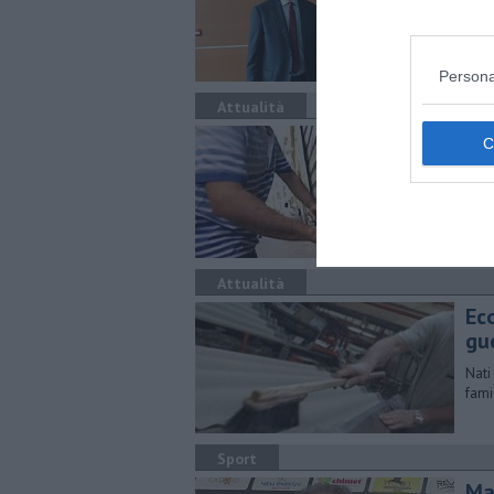
oref
201
Persona
Attualità
La
co
L'an
sopr
Attualità
Ec
gu
Nati
fami
Sport
Ma