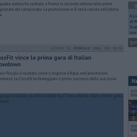
quadra aretina ha centrato a Fermo la seconda vittoria nelle prime
Q
giornate del campionato. La promozione in B verrà sancita nell’ultima
a
A L
di 
Scar
con 
QUI
GIOVEDÌ
11 FEBBRAIO 2016
ORE 09:00
ssFit vince la prima gara di Italian
owdown
sio Piccolo è risultato come il migliore d'Italia, nell'amichevole
ntinese, la CrossFit ha festeggiato il primo successo della sua storia
N