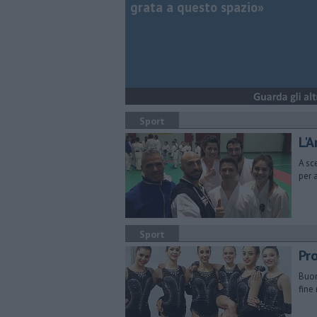
grata a questo spazio»
Sport
L'
A sc
per 
Sport
Pr
Buon
fine