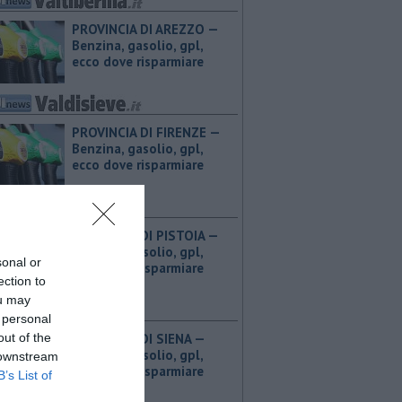
PROVINCIA DI AREZZO — ​
Benzina, gasolio, gpl,
ecco dove risparmiare
PROVINCIA DI FIRENZE — ​
Benzina, gasolio, gpl,
ecco dove risparmiare
PROVINCIA DI PISTOIA — ​
Benzina, gasolio, gpl,
sonal or
ecco dove risparmiare
ection to
ou may
 personal
out of the
PROVINCIA DI SIENA — ​
Benzina, gasolio, gpl,
 downstream
ecco dove risparmiare
B’s List of