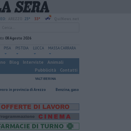
23°
33°
EO:
AREZZO
QuiNews.net
ato
08 Agosto 2026
PISA
PISTOIA
LUCCA
MASSA CARRARA
ino
Blog
Interviste
Animali
Pubblicità
Contatti
VALTIBERINA
ia di Arezzo
​Benzina, gasolio, gpl, ecco dove risparmiare
Contagiata