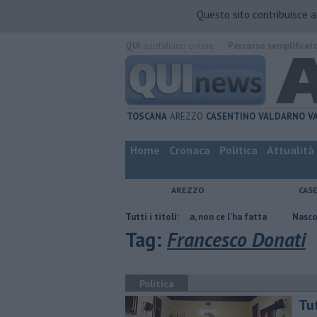
Questo sito contribuisce 
QUI
quotidiano online.
Percorso semplificat
TOSCANA
AREZZO
CASENTINO
VALDARNO
V
Home
Cronaca
Politica
Attualità
AREZZO
CAS
Contagiata da legionella, non ce l'ha fatta
Tutti i titoli:
Nascosta in un bar pe
Tag:
Francesco Donati
Politica
Tu