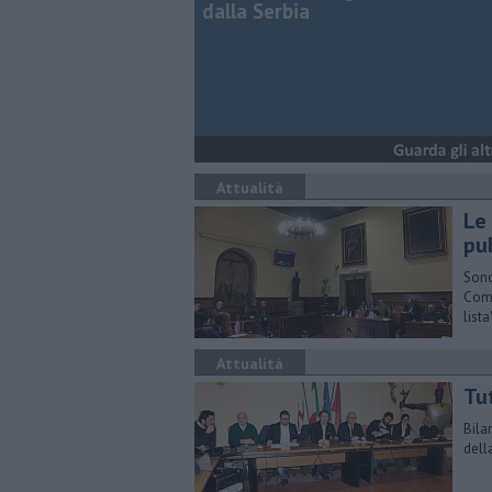
dalla Serbia
Attualità
Le 
pub
Sono
Comu
lista
Attualità
Tut
Bila
dell