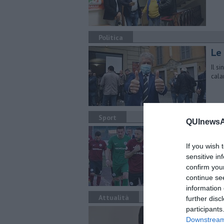
Politica
Le 
Il s
cala
Sport
QUInewsAr
​A
If you wish 
Ness
Cian
sensitive in
Rom
confirm you
continue se
information 
Attualità
further disc
participants
Coi
Downstream 