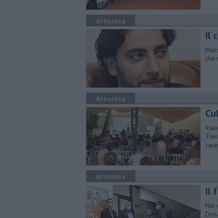
Attualità
Il 
Mass
che 
Attualità
Cul
Inau
Tren
case
Attualità
Il 
Nel 
Dona