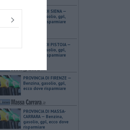
PROVINCIA DI SIENA — ​
Benzina, gasolio, gpl,
ecco dove risparmiare
PROVINCIA DI PISTOIA — ​
Benzina, gasolio, gpl,
ecco dove risparmiare
PROVINCIA DI FIRENZE — ​
Benzina, gasolio, gpl,
ecco dove risparmiare
PROVINCIA DI MASSA-
CARRARA — ​Benzina,
gasolio, gpl, ecco dove
risparmiare