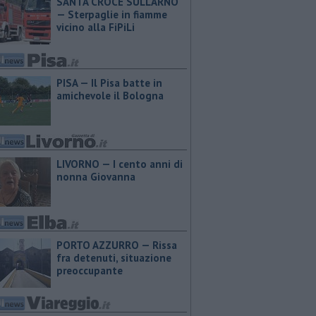
SANTA CROCE SULL'ARNO
— Sterpaglie in fiamme
vicino alla FiPiLi
PISA — Il Pisa batte in
amichevole il Bologna
LIVORNO — I cento anni di
nonna Giovanna
PORTO AZZURRO — Rissa
fra detenuti, situazione
preoccupante