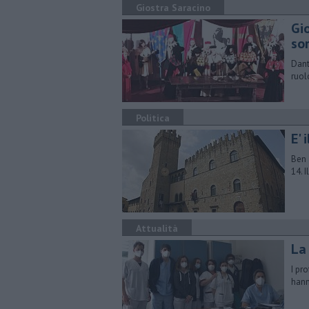
Giostra Saracino
Gio
so
Dant
ruol
Politica
E' 
Ben 
14. 
Attualità
La
I pr
hann