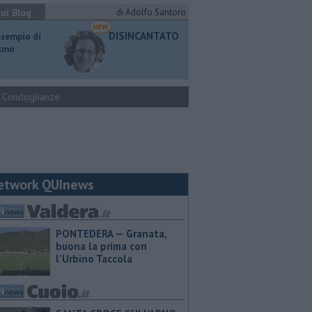
ui Blog
di Adolfo Santoro
DISINCANTATO
esempio di
ismo
Condoglianze
etwork QUInews
PONTEDERA — ​Granata,
buona la prima con
l’Urbino Taccola