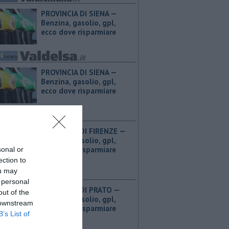
PROVINCIA DI SIENA — ​
Benzina, gasolio, gpl,
ecco dove risparmiare
PROVINCIA DI SIENA — ​
Benzina, gasolio, gpl,
ecco dove risparmiare
PROVINCIA DI FIRENZE — ​
Benzina, gasolio, gpl,
ecco dove risparmiare
sonal or
ection to
ou may
 personal
PROVINCIA DI PRATO — ​
out of the
Benzina, gasolio, gpl,
 downstream
ecco dove risparmiare
B’s List of