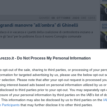
GIOVEDÌ
08 OTTOBRE 2020
ORE 10:55
grandi manovre "all'ombra" di Ghinelli
indaco è in vacanza e i partiti della coalizione di centrodestra iniziano a
re gli "assi" per le poltrone. Ecco il nuovo Consiglio comunale
LUNEDÌ
01 FEBBRAIO 2021
ORE 14:30
ezzo.it -
Do Not Process My Personal Information
rezzo-Gubbio: fischia Marcenaro di Genova
to opt-out of the sale, sharing to third parties, or processing of your per
un precedente con l'Arezzo in 4 anni in C. Fontemurato di Roma e
caglini di Vasto saranno i suoi assistenti. Quarto ufficiale Ancora di
formation for targeted advertising by us, please use the below opt-out s
a
r selection. Please note that after your opt-out request is processed y
eing interest-based ads based on personal information utilized by us or
disclosed to third parties prior to your opt-out. You may separately opt-
LUNEDÌ
22 FEBBRAIO 2021
ORE 09:00
losure of your personal information by third parties on the IAB’s list of
. This information may also be disclosed by us to third parties on the
IA
ngas, atto per costituirsi parte civile
Participants
that may further disclose it to other third parties.