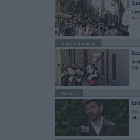
San
Lungo
fami
Giostra Saracino
Ec
Stori
L'el
Politica
Ent
Casi
infa