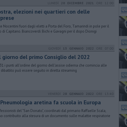
LUNEDÌ
20 DICEMBRE 2021
ORE 12:00
stra, elezioni nei quartieri con delle
rprese
e Nocentini fuori dagli eletti a Porta del Foro, Tamarindi in pole per il
o di Capitano. Biancoverdi: Bichi e Gavagni per il dopo Dionigi
GIOVEDÌ
13 GENNAIO 2022
ORE 07:00
il giorno del primo Consiglio del 2022
31 i punti all'ordine del giorno dell'assise odierna che comincia alle
Il dibattito può essere seguito in diretta streaming
VENERDÌ
28 GENNAIO 2022
ORE 13:40
 Pneumologia aretina fa scuola in Europa
ofessionisti del "San Donato", coordinati dal primario Raffaelle Scala,
o contribuito alla stesura di un documento sulle malattie respiratorie