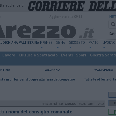
alla audience di
o
Aggiornato alle 09:15
MET
Sab
ALDICHIANA
VALTIBERINA
FIRENZE
SIENA
GROSSETO
PRATO
LIVORNO
Lavoro
Cultura e Spettacolo
Eventi
Sport
Giostra Sarac
ENTINO
VALDARNO
VALDICHIANA
r sfuggire alla furia del compagno
​Tutte le offerte di lavoro in provinc
MERCOLEDÌ
10 GIUGNO 2026
ORE 09:30
tti i nomi del consiglio comunale