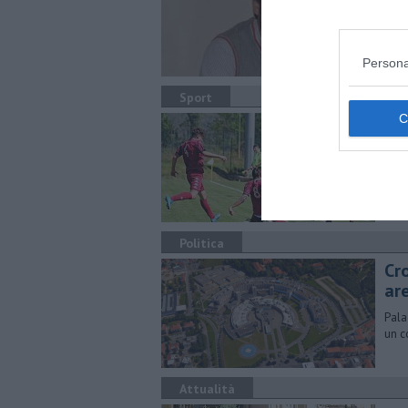
Lo p
La n
Persona
Sport
Pr
Po
Risu
gioc
Politica
Cr
ar
Pala
un c
Attualità