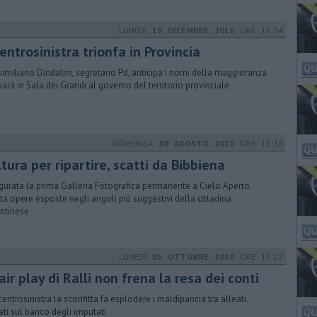
LUNEDÌ
19 DICEMBRE 2016
ORE 16:24
centrosinistra trionfa in Provincia
imiliano Dindalini, segretario Pd, anticipa i nomi della maggioranza
sarà in Sala dei Grandi al governo del territorio provinciale
DOMENICA
30 AGOSTO 2020
ORE 11:38
tura per ripartire, scatti da Bibbiena
gurata la prima Galleria Fotografica permanente a Cielo Aperto.
ta opere esposte negli angoli più suggestivi della cittadina
ntinese
LUNEDÌ
05 OTTOBRE 2020
ORE 17:27
fair play di Ralli non frena la resa dei conti
centrosinistra la sconfitta fa esplodere i maldipancia tra alleati.
ti sul banco degli imputati