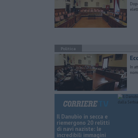
Dopo
elet
Politica
Ec
In a
nomi
Il Danubio in secca e
riemergono 20 relitti
di navi naziste: le
incredibili immagini