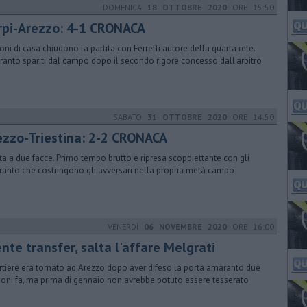
DOMENICA
18 OTTOBRE 2020
ORE 15:50
rpi-Arezzo: 4-1 CRONACA
oni di casa chiudono la partita con Ferretti autore della quarta rete.
anto spariti dal campo dopo il secondo rigore concesso dall'arbitro
SABATO
31 OTTOBRE 2020
ORE 14:50
ezzo-Triestina: 2-2 CRONACA
ita a due facce. Primo tempo brutto e ripresa scoppiettante con gli
anto che costringono gli avversari nella propria metà campo
VENERDÌ
06 NOVEMBRE 2020
ORE 16:00
nte transfer, salta l'affare Melgrati
ortiere era tornato ad Arezzo dopo aver difeso la porta amaranto due
ioni fa, ma prima di gennaio non avrebbe potuto essere tesserato