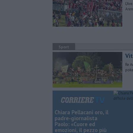
L’Ar
Arena
Sport
Vit
Re A
poke
Chiara Pellacani oro, il
padre-giornalista
Paolo: «Cuore ed
emozioni, il pezzo più