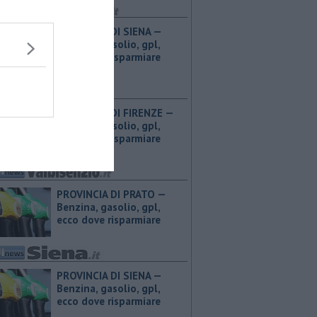
PROVINCIA DI SIENA — ​
Benzina, gasolio, gpl,
ecco dove risparmiare
PROVINCIA DI FIRENZE — ​
Benzina, gasolio, gpl,
ecco dove risparmiare
PROVINCIA DI PRATO — ​
Benzina, gasolio, gpl,
ecco dove risparmiare
PROVINCIA DI SIENA — ​
Benzina, gasolio, gpl,
ecco dove risparmiare