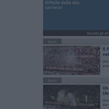
difficile della mia
carriera»
Sport
Il 
ve
L’Are
prom
Sport
Un 
l’A
L’Ar
due 