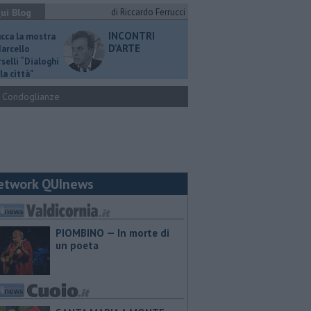
ui Blog
di Riccardo Ferrucci
INCONTRI
ucca la mostra
D'ARTE
Marcello
selli “Dialoghi
la città"
Condoglianze
etwork QUInews
PIOMBINO — In morte di
un poeta