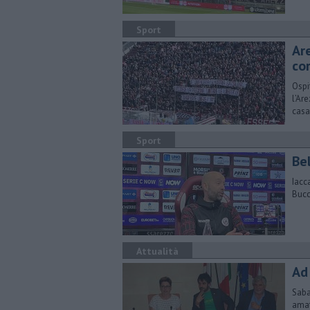
Sport
Ar
co
Ospi
l’Ar
casa
Sport
Be
Iacc
Bucc
Attualità
Ad 
​Sab
amat