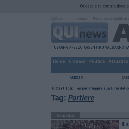
Questo sito contribuisce 
QUI
quotidiano online.
Percorso semplificat
TOSCANA
AREZZO
CASENTINO
VALDARNO
V
Home
Cronaca
Politica
Attualità
AREZZO
CAS
ha fatta
Nascosta in un bar per sfuggire alla furia del compagno
Tutti i titoli:
​
Tag:
Portiere
Attualità
Il 