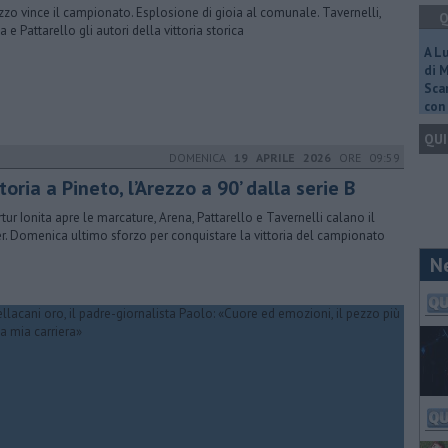
ezzo vince il campionato. Esplosione di gioia al comunale. Tavernelli,
Q
 e Pattarello gli autori della vittoria storica
A L
di 
Scar
con 
QUI
DOMENICA
19 APRILE 2026
ORE 09:59
toria a Pineto, l’Arezzo a 90’ dalla serie B
rtur Ionita apre le marcature, Arena, Pattarello e Tavernelli calano il
r. Domenica ultimo sforzo per conquistare la vittoria del campionato
N