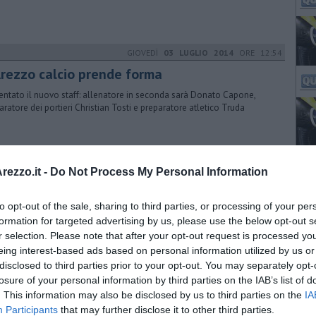
GIOVEDÌ
03 LUGLIO 2014
ORE 12:54
 Arezzo calcio prende forma
entato il nuovo staff: allenatore in seconda sarà Donato Capone,
aratore dei portieri Christian Tosti e preparatore atletico Truda
VENERDÌ
04 SETTEMBRE 2020
ORE 07:30
ezzo.it -
Do Not Process My Personal Information
tempo di ritiro, amaranto in partenza
to opt-out of the sale, sharing to third parties, or processing of your per
quadra si ritrova stamani e andrà a Chianciano fino al 18 settembre.
nato il preparatore dei portieri
formation for targeted advertising by us, please use the below opt-out s
r selection. Please note that after your opt-out request is processed y
eing interest-based ads based on personal information utilized by us or
disclosed to third parties prior to your opt-out. You may separately opt-
LUNEDÌ
21 SETTEMBRE 2020
ORE 08:00
losure of your personal information by third parties on the IAB’s list of
. This information may also be disclosed by us to third parties on the
IA
ona la prima, ACf Arezzo batte la Pistoiese
Participants
that may further disclose it to other third parties.