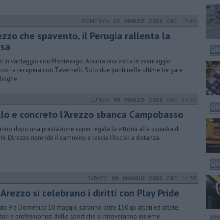
DOMENICA
15 MARZO 2026
ORE 17:44
ezzo che spavento, il Perugia rallenta la
rsa
ti in vantaggio con Montevago. Ancora una volta in svantaggio
ezzo la recupera con Tavernelli. Solo due punti nelle ultime tre gare
linghe
LUNEDÌ
09 MARZO 2026
ORE 23:30
llo e concreto l'Arezzo sbanca Campobasso
arino dopo una prestazione super regala la vittoria alla squadra di
hi. L'Arezzo riprende il cammino e lascia l'Ascoli a distanza
SABATO
09 MAGGIO 2015
ORE 14:38
Arezzo si celebrano i diritti con Play Pride
ato 9 e Domenica 10 maggio saranno oltre 150 gli atleti ed atlete,
ori e professionisti dello sport che si ritroveranno insieme