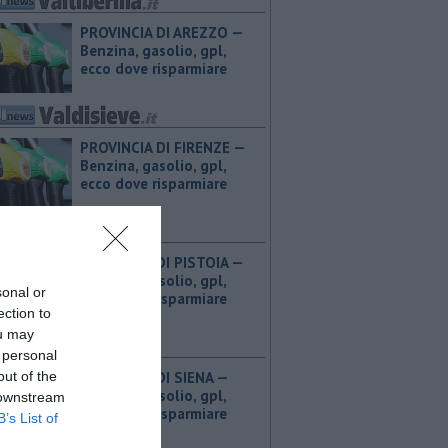
PROVINCIA DI AREZZO — ​
Benzina, gasolio, gpl,
ecco dove risparmiare
PROVINCIA DI FIRENZE — ​
Benzina, gasolio, gpl,
ecco dove risparmiare
PROVINCIA DI PISTOIA — ​
Benzina, gasolio, gpl,
sonal or
ecco dove risparmiare
ection to
ou may
 personal
out of the
PROVINCIA DI SIENA — ​
Benzina, gasolio, gpl,
 downstream
ecco dove risparmiare
B’s List of