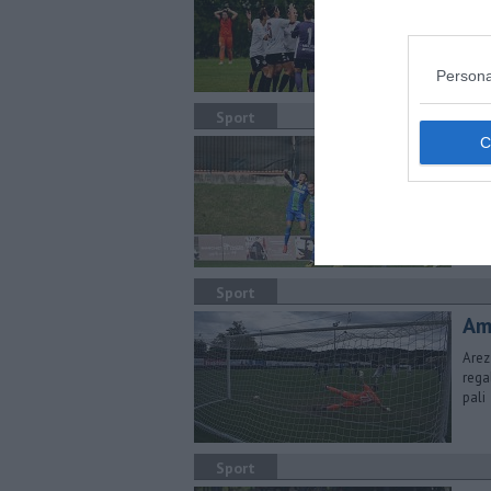
Part
amar
Persona
Sport
Fer
CR
Prim
pena
dist
Sport
Am
Arez
rega
pali
Sport