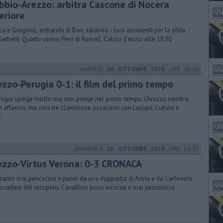
bbio-Arezzo: arbitra Cascone di Nocera
eriore
ica e Gregorio, entrambi di Bari, saranno i suoi assistenti per la sfida
Barbetti. Quarto uomo Perri di Roma1. Calcio d'inizio alle 18:30
MARTEDÌ
06 OTTOBRE 2020
ORE 06:00
ezzo-Perugia 0-1: il film del primo tempo
erugia spinge molto ma non punge nel primo tempo. L'Arezzo sembra
in affanno, ma crea tre clamorose occasioni con Luciani, Cutolo e
e
DOMENICA
11 OTTOBRE 2020
ORE 16:37
ezzo-Virtus Verona: 0-3 CRONACA
anto mai pericolosi e puniti da una doppietta di Arma e da Carlevaris
 scadere del recupero. Cavallino poco incisivo e mai pericoloso