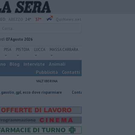
24°
37°
EO:
AREZZO
QuiNews.net
rdì
07 Agosto 2026
PISA
PISTOIA
LUCCA
MASSA CARRARA
ino
Blog
Interviste
Animali
Pubblicità
Contatti
VALTIBERINA
cco dove risparmiare
Contagiata da legionella, non ce l'ha fatta
Nas