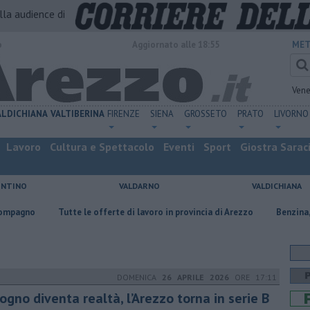
alla audience di
o
Aggiornato alle 18:55
MET
Vene
ALDICHIANA
VALTIBERINA
FIRENZE
SIENA
GROSSETO
PRATO
LIVORNO
Lavoro
Cultura e Spettacolo
Eventi
Sport
Giostra Sarac
ENTINO
VALDARNO
VALDICHIANA
Tutte le offerte di lavoro in provincia di Arezzo
​Benzina, gasolio, gpl, e
DOMENICA
26 APRILE 2026
ORE 17:11
sogno diventa realtà, l’Arezzo torna in serie B