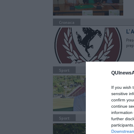
Cronaca
L'
Pres
prep
Sport
QUInewsAr
E' 
If you wish 
La s
Nomi
sensitive in
confirm you
continue se
information 
Sport
further disc
participants
Bu
Downstream 