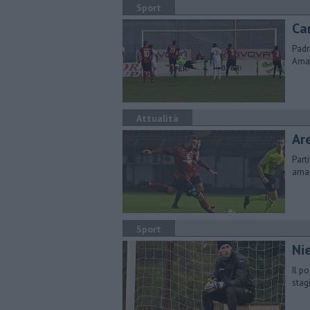
Sport
Ca
Padr
Amar
Attualità
Ar
Part
amar
Sport
Nie
Il p
stag