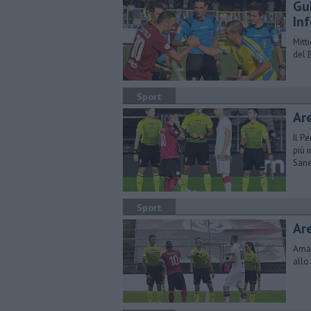
Gu
Inf
Mitt
del 
Sport
Ar
Il P
più 
San
Sport
Ar
Amar
allo