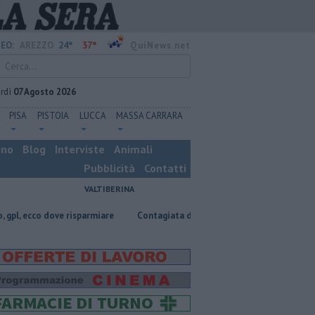
24°
37°
EO:
AREZZO
QuiNews.net
rdì
07 Agosto 2026
PISA
PISTOIA
LUCCA
MASSA CARRARA
ino
Blog
Interviste
Animali
Pubblicità
Contatti
VALTIBERINA
 risparmiare
Contagiata da legionella, non ce l'ha fatta
Nascosta i