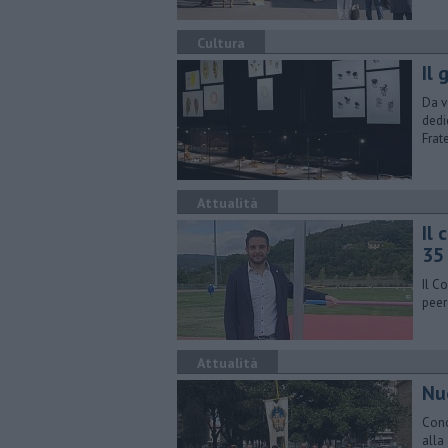
Cultura
Il 
​Da 
dedi
Frat
Attualità
Il
35
Il C
peer
Attualità
Nuo
Concl
alla