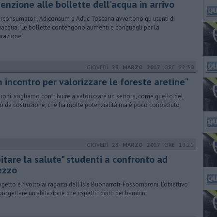
enzione alle bollette dell'acqua in arrivo
rconsumatori, Adiconsum e Aduc Toscana avvertono gli utenti di
iacqua: "Le bollette contengono aumenti e conguagli per la
razione"
GIOVEDÌ
23 MARZO 2017
ORE 22:30
 incontro per valorizzare le foreste aretine"
roni: vogliamo contribuire a valorizzare un settore, come quello del
o da costruzione, che ha molte potenzialità ma è poco conosciuto
GIOVEDÌ
23 MARZO 2017
ORE 19:21
itare la salute" studenti a confronto ad
ezzo
rogetto è rivolto ai ragazzi dell'Isis Buonarroti-Fossombroni. L'obiettivo
progettare un'abitazione che rispetti i diritti dei bambini