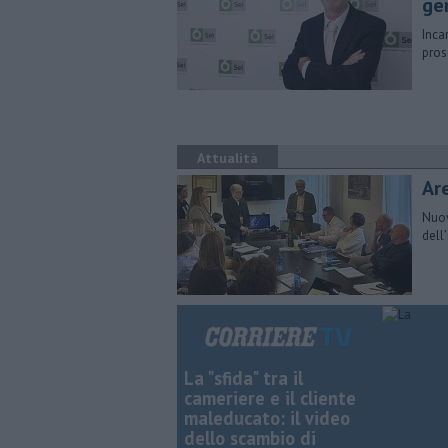
ge
Inca
pros
Attualità
​Ar
Nuov
dell
La "sfida" tra il
cameriere e il cliente
maleducato: il video
dello scambio di