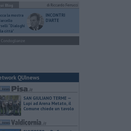
ui Blog
di Riccardo Ferrucci
INCONTRI
ucca la mostra
D'ARTE
Marcello
selli “Dialoghi
la città"
Condoglianze
etwork QUInews
SAN GIULIANO TERME —
Lupi ad Arena Metato, il
Comune chiede un tavolo