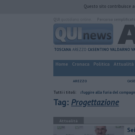
Questo sito contribuisce 
QUI
quotidiano online.
Percorso semplificat
TOSCANA
AREZZO
CASENTINO
VALDARNO
V
Home
Cronaca
Politica
Attualità
AREZZO
CAS
a
Nascosta in un bar per sfuggire alla furia del compagno
Tutti i titoli:
​Tutte le
Tag:
Progettazione
Attualità
Se