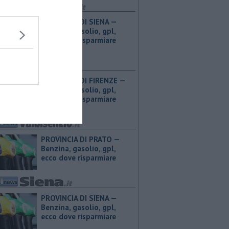
PROVINCIA DI SIENA — ​
Benzina, gasolio, gpl,
ecco dove risparmiare
PROVINCIA DI FIRENZE — ​
Benzina, gasolio, gpl,
ecco dove risparmiare
PROVINCIA DI PRATO — ​
Benzina, gasolio, gpl,
ecco dove risparmiare
PROVINCIA DI SIENA — ​
Benzina, gasolio, gpl,
ecco dove risparmiare