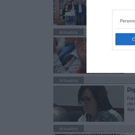
Cons
agli
Persona
Attualità
Al 
L'ev
che 
Attualità
Di
Frat
che 
diga
Attualità