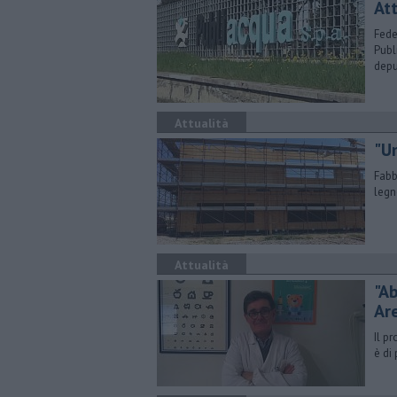
Att
Fede
Publ
depu
Attualità
"Un
Fabb
legn
Attualità
"Ab
Ar
Il p
è di 