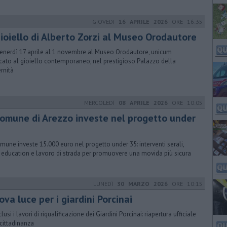
GIOVEDÌ
16 APRILE 2026
ORE 16:35
gioiello di Alberto Zorzi al Museo Orodautore
venerdì 17 aprile al 1 novembre al Museo Orodautore, unicum
cato al gioiello contemporaneo, nel prestigioso Palazzo della
ernità
MERCOLEDÌ
08 APRILE 2026
ORE 10:05
 comune di Arezzo investe nel progetto under
omune investe 15.000 euro nel progetto under 35: interventi serali,
 education e lavoro di strada per promuovere una movida più sicura
LUNEDÌ
30 MARZO 2026
ORE 10:15
va luce per i giardini Porcinai
usi i lavori di riqualificazione dei Giardini Porcinai: riapertura ufficiale
 cittadinanza