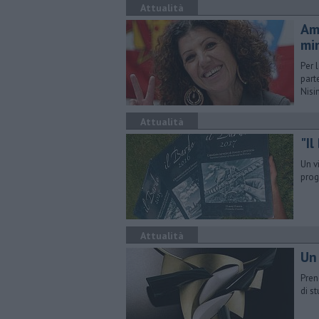
Attualità
Am
min
Per 
part
Nisin
Attualità
"Il
Un vi
prog
Attualità
Un 
Pren
di s