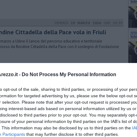
VENERDÌ
20 MARZO 2026
ORE 09:39
dine Cittadella della Pace vola in Friuli
3 marzo a Udine il lancio del percorso educativo e territoriale
osso da Rondine Cittadella della Pace con il sostegno di Fondazione
i
VENERDÌ
20 MARZO 2026
ORE 11:30
ezzo.it -
Do Not Process My Personal Information
 via Fiorentina un nuovo spazio
ltifunzionale
to opt-out of the sale, sharing to third parties, or processing of your per
formation for targeted advertising by us, please use the below opt-out s
hiama “desTEENazione” lo spazio multifunzionale pensato
r selection. Please note that after your opt-out request is processed y
sitamente per gli adolescenti e ospitato negli spazi comunali -ex
oscrizione
eing interest-based ads based on personal information utilized by us or
disclosed to third parties prior to your opt-out. You may separately opt-
LUNEDÌ
15 MAGGIO 2017
ORE 21:30
losure of your personal information by third parties on the IAB’s list of
. This information may also be disclosed by us to third parties on the
IA
ter del gioiello, consegnte le borse di
Participants
that may further disclose it to other third parties.
udio