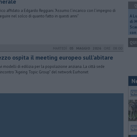
nerale
Q
rico affidato a Edgardo Reggiani. "Assumo l’incarico con l’impegno di
eguire nel solco di quanto fatto in questi anni"
A L
di 
Scar
con 
QUI
MARTEDÌ
05 MAGGIO 2026
ORE 08:00
ezzo ospita il meeting europeo sull’abitare
i modelli di edilizia per la popolazione anziana. La città sede
’incontro “Ageing Topic Group” del network Eurhonet
N