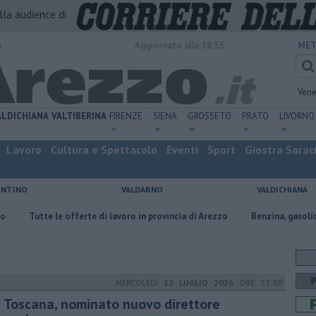
alla audience di
o
Aggiornato alle 18:55
MET
Vene
ALDICHIANA
VALTIBERINA
FIRENZE
SIENA
GROSSETO
PRATO
LIVORNO
Lavoro
Cultura e Spettacolo
Eventi
Sport
Giostra Sarac
ENTINO
VALDARNO
VALDICHIANA
 offerte di lavoro in provincia di Arezzo
​Benzina, gasolio, gpl, ecco dove
MERCOLEDÌ
22 LUGLIO 2026
ORE 13:30
i Toscana, nominato nuovo direttore