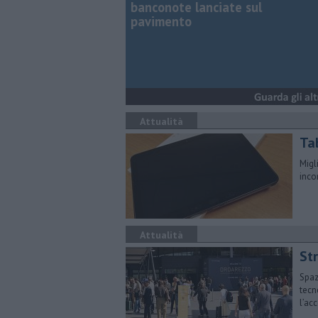
banconote lanciate sul
pavimento
Attualità
Tab
Migl
inco
Attualità
St
Spaz
tecn
l’ac