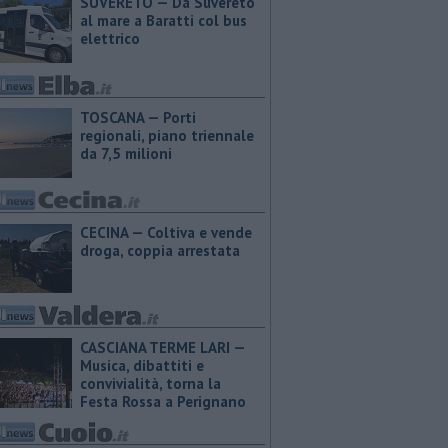
SUVERETO — Da Suvereto
al mare a Baratti col bus
elettrico
TOSCANA — Porti
regionali, piano triennale
da 7,5 milioni
CECINA — Coltiva e vende
droga, coppia arrestata
CASCIANA TERME LARI —
Musica, dibattiti e
convivialità, torna la
Festa Rossa a Perignano