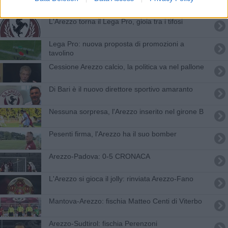
L'Arezzo torna il Lega Pro, gioia tra i tifosi
Lega Pro: nuova proposta di promozioni a
tavolino
Cessione Arezzo calcio, la politica va nel pallone
Di Bari è il nuovo direttore sportivo amaranto
Nessuna sorpresa, l'Arezzo inserito nel girone B
Pesenti firma, l'Arezzo ha il suo bomber
Arezzo-Padova: 0-5 CRONACA
L'Arezzo si gioca il jolly: rinviata Arezzo-Fano
​Mantova-Arezzo: fischia Matteo Centi di Viterbo
​Arezzo-Sudtirol: fischia Perenzoni