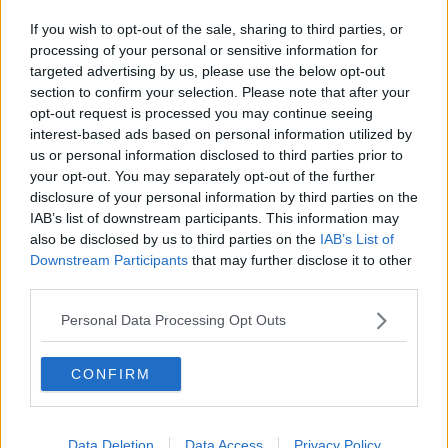
Arezzo bloccato in casa contro l’Ostia Mare (0-0)
If you wish to opt-out of the sale, sharing to third parties, or
Si alza il sipario sul Centenario amaranto
processing of your personal or sensitive information for
targeted advertising by us, please use the below opt-out
section to confirm your selection. Please note that after your
Lazzarini e Trombini rinnovano con l'Arezzo
opt-out request is processed you may continue seeing
interest-based ads based on personal information utilized by
Arezzo, Fabio Foglia resta in amaranto
us or personal information disclosed to third parties prior to
your opt-out. You may separately opt-out of the further
Arezzo, staccato il primo abbonamento
disclosure of your personal information by third parties on the
IAB’s list of downstream participants. This information may
Il Capitano si lega a vita all'Arezzo
also be disclosed by us to third parties on the
IAB’s List of
Downstream Participants
that may further disclose it to other
Arezzo, vittoria in amichevole contro il Figline
third parties.
L'Arezzo ci prova ma la Carrarese fa bottino
Personal Data Processing Opt Outs
pieno
Pattarello illude, Arezzo beffato al 90'
CONFIRM
Ritornano tre punti per la Robur
Data Deletion
Data Access
Privacy Policy
Arezzo-Pavia, tutto da rifare?