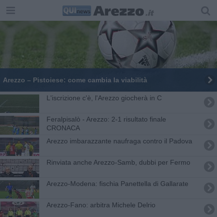
Arezzo – Pistoiese: come cambia la viabilità
L'iscrizione c'è, l'Arezzo giocherà in C
Feralpisalò - Arezzo: 2-1 risultato finale
CRONACA
Arezzo imbarazzante naufraga contro il Padova
​Rinviata anche Arezzo-Samb, dubbi per Fermo
​Arezzo-Modena: fischia Panettella di Gallarate
Arezzo-Fano: arbitra Michele Delrio