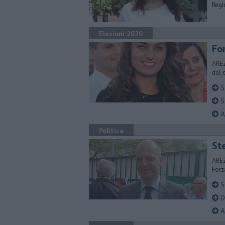
Regi
Elezioni 2020
​Fo
AREZ
del 
Sa
​S
A
Politica
St
AREZ
Forza
S
D
​A