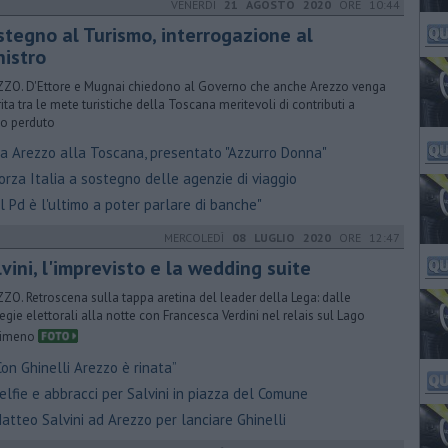
VENERDÌ
21 AGOSTO 2020
ORE 10:44
stegno al Turismo, interrogazione al
nistro
ZO. D'Ettore e Mugnai chiedono al Governo che anche Arezzo venga
rita tra le mete turistiche della Toscana meritevoli di contributi a
o perduto
a Arezzo alla Toscana, presentato "Azzurro Donna"
rza Italia a sostegno delle agenzie di viaggio
l Pd è l'ultimo a poter parlare di banche"
MERCOLEDÌ
08 LUGLIO 2020
ORE 12:47
lvini, l'imprevisto e la wedding suite
ZO. Retroscena sulla tappa aretina del leader della Lega: dalle
tegie elettorali alla notte con Francesca Verdini nel relais sul Lago
simeno
on Ghinelli Arezzo è rinata”
lfie e abbracci per Salvini in piazza del Comune
tteo Salvini ad Arezzo per lanciare Ghinelli