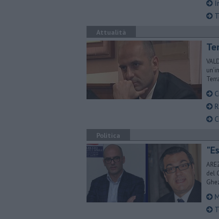
In
Tr
Attualità
Te
VALD
un’i
Terr
Cr
Ri
Cr
Politica
"E
AREZ
del 
Ghez
Mu
T