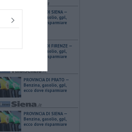
PROVINCIA DI SIENA — ​
Benzina, gasolio, gpl,
ecco dove risparmiare
PROVINCIA DI FIRENZE — ​
Benzina, gasolio, gpl,
ecco dove risparmiare
PROVINCIA DI PRATO — ​
Benzina, gasolio, gpl,
ecco dove risparmiare
PROVINCIA DI SIENA — ​
Benzina, gasolio, gpl,
ecco dove risparmiare