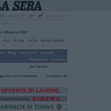
23°
35°
EO:
AREZZO
QuiNews.net
ato
08 Agosto 2026
PISA
PISTOIA
LUCCA
MASSA CARRARA
ino
Blog
Interviste
Animali
Pubblicità
Contatti
VALTIBERINA
risparmiare
Contagiata da legionella, non ce l'ha fatta
Nascosta in 
:50