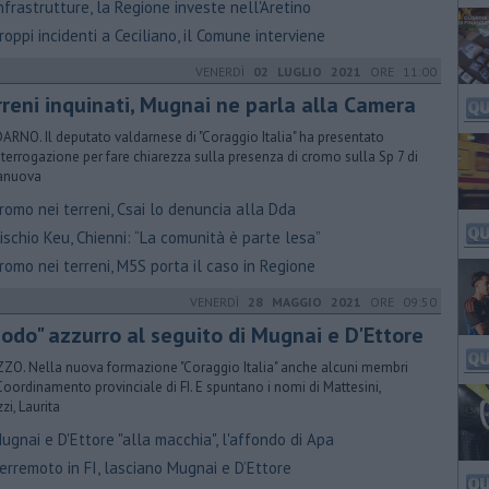
frastrutture, la Regione investe nell'Aretino
oppi incidenti a Ceciliano, il Comune interviene
VENERDÌ
02 LUGLIO 2021
ORE 11:00
rreni inquinati, Mugnai ne parla alla Camera
ARNO. Il deputato valdarnese di "Coraggio Italia" ha presentato
nterrogazione per fare chiarezza sulla presenza di cromo sulla Sp 7 di
anuova
omo nei terreni, Csai lo denuncia alla Dda
schio Keu, Chienni: “La comunità è parte lesa”
omo nei terreni, M5S porta il caso in Regione
VENERDÌ
28 MAGGIO 2021
ORE 09:50
sodo" azzurro al seguito di Mugnai e D'Ettore
ZO. Nella nuova formazione "Coraggio Italia" anche alcuni membri
Coordinamento provinciale di FI. E spuntano i nomi di Mattesini,
zi, Laurita
gnai e D'Ettore "alla macchia", l'affondo di Apa
erremoto in FI, lasciano Mugnai e D’Ettore