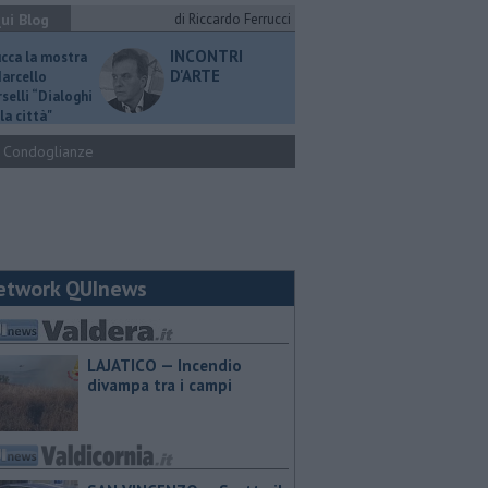
ui Blog
di Riccardo Ferrucci
INCONTRI
ucca la mostra
D'ARTE
Marcello
selli “Dialoghi
la città"
Condoglianze
etwork QUInews
LAJATICO — Incendio
divampa tra i campi