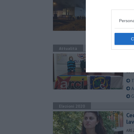
LEVA
depu
Persona
“D
D
In
Attualità
"Ri
AREZ
12 f
T
A
Co
Elezioni 2020
​Ce
la
AREZ