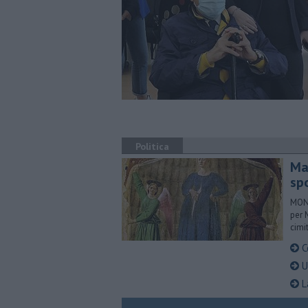
Politica
Ma
sp
MONT
per 
cimi
C
U
L