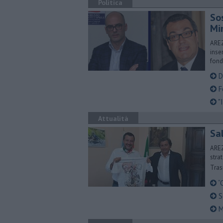
Politica
So
Mi
AREZ
inse
fond
D
Fo
"I
Attualità
​Sa
AREZ
stra
Tra
“C
Se
Ma