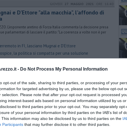
GIOVEDÌ
27 MAGGIO 2021
ORE 16:40
nai e D'Ettore "alla macchia", l'affondo di
a
ZO. L'esponente aretino di Forza Italia commenta la decisione presa
due parlamentari di lasciare il partito: "La coerenza a volte non è per
erremoto in FI, lasciano Mugnai e D’Ettore
spice, la politica si compatta per una soluzione
GIOVEDÌ
27 MAGGIO 2021
ORE 10:30
ezzo.it -
Do Not Process My Personal Information
rremoto in FI, lasciano Mugnai e D’Ettore
ARNO. Dopo una lunga militanza nel partito di Berlusconi, i due
to opt-out of the sale, sharing to third parties, or processing of your per
amentari valdarnesi aderiscono al nuovo movimento “Coraggio Italia”
formation for targeted advertising by us, please use the below opt-out s
kaert, Giani convoca incontro a Figline
r selection. Please note that after your opt-out request is processed y
ommissione Futura per la Montevarchi che verrà
eing interest-based ads based on personal information utilized by us or
disclosed to third parties prior to your opt-out. You may separately opt-
mitato Serristori “Sindaca, cosa stai firmando?”
losure of your personal information by third parties on the IAB’s list of
VENERDÌ
09 APRILE 2021
ORE 07:30
. This information may also be disclosed by us to third parties on the
IA
Participants
iende incendiate, FI: “Domande inquietanti”
that may further disclose it to other third parties.