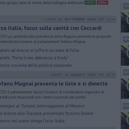
one spiega i temi al centro della battaglia elettorale
LUNEDÌ
14 SETTEMBRE 2020
ORE 11:14
rza Italia, focus sulla sanità con Ceccardi
ZO. La candidata alla presidenza della Regione presenta le proposte
centrodestra insieme al parlamentare Stefano Mugnai
lvini ad Arezzo si tuffa in un mare di folla
alvini: "Porto il mio abbraccio a Fredy"
rezzo crocevia della politica nazionale
SABATO
22 AGOSTO 2020
ORE 09:39
efano Mugnai presenta le liste e si dimette
ZO. Il parlamentare lascia l'incarico di coordinatore regionale di
 Italia per disaccordi con i vertici nazionali del partito
ostegno al Turismo, interrogazione al Ministro
a Arezzo alla Toscana, presentato "Azzurro Donna"
rezzo nel cuore strega Forza Italia