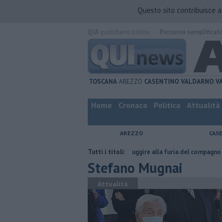
Questo sito contribuisce 
QUI
quotidiano online.
Percorso semplificat
TOSCANA
AREZZO
CASENTINO
VALDARNO
V
Home
Cronaca
Politica
Attualità
AREZZO
CAS
Nascosta in un bar per sfuggire alla furia del compagno
Tutti i titoli:
​Tutte le o
Stefano Mugnai
Attualità