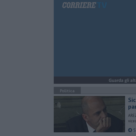
Politica
Sic
pa
AREZ
vice
Si