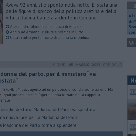
Aveva 92 anni, si è spento nella notte. E' stata una
Q
delle figure di spicco della politica aretina e della
A L
vita cittadina. Camera ardente in Comune
di 
Alessandro Ghinelli è il sindaco di Arezzo
Scar
Addio ad Armandi, cultura e politica in lutto
con 
Città in lutto per la morte di Liliana la mondina
QUI
GIOVEDÌ
05 MAGGIO 2022
ORE 20:10
donna del parto, per il ministero “va
ostata”
N
ERCHI. Il Mibact aperto ad un percorso di condivisione tra enti. Ma
Mugnai preoccupa che l'opera debba tornare nella cappella
teriale
onsiglio di Stato: Madonna del Parto va spostata
na nuova luce per la Madonna del Parto
a Madonna del Parto torna a splendere