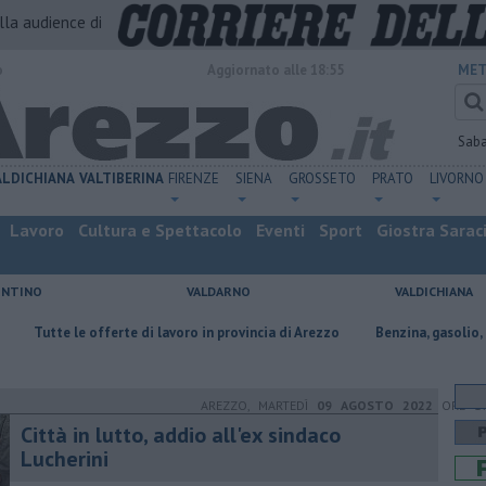
alla audience di
o
Aggiornato alle 18:55
MET
Sab
ALDICHIANA
VALTIBERINA
FIRENZE
SIENA
GROSSETO
PRATO
LIVORNO
Lavoro
Cultura e Spettacolo
Eventi
Sport
Giostra Sarac
ENTINO
VALDARNO
VALDICHIANA
fferte di lavoro in provincia di Arezzo
​Benzina, gasolio, gpl, ecco dove 
AREZZO, MARTEDÌ
09 AGOSTO 2022
ORE 17
Città in lutto, addio all'ex sindaco
Lucherini